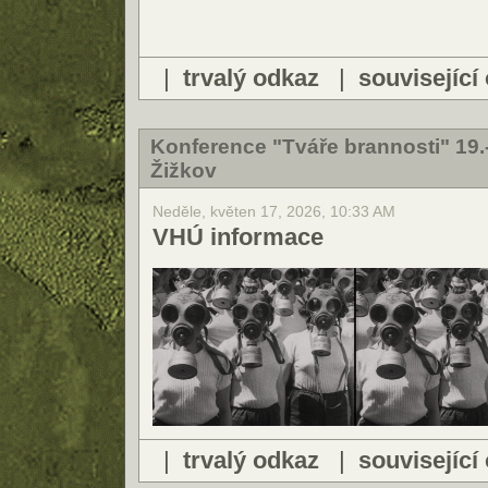
|
trvalý odkaz
|
související
Konference "Tváře brannosti" 19.
Žižkov
Neděle, květen 17, 2026, 10:33 AM
VHÚ informace
|
trvalý odkaz
|
související