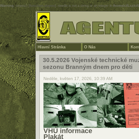
Warning
: strpos() [
function.strpos
]: needle is not a string or an integer in
/home/ci5.cz/ci
Hlavní Stránka
O Nás
Kont
30.5.2026 Vojenské technické mu
sezonu Branným dnem pro děti
Neděle, květen 17, 2026, 10:39 AM
VHÚ informace
Plakát