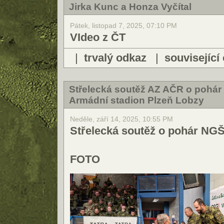
Jirka Kunc a Honza Vyčítal
Pátek, listopad 7, 2025, 07:10 PM
VIdeo z ČT
|
trvalý odkaz
|
související
Střelecká soutěž AZ AČR o pohár
Armádní stadion Plzeň Lobzy
Neděle, září 14, 2025, 10:55 PM
Střelecká soutěž o pohár NG
FOTO