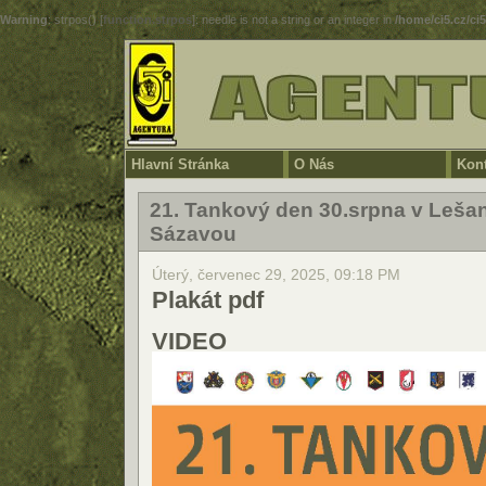
Warning
: strpos() [
function.strpos
]: needle is not a string or an integer in
/home/ci5.cz/ci
Hlavní Stránka
O Nás
Kont
21. Tankový den 30.srpna v Leša
Sázavou
Úterý, červenec 29, 2025, 09:18 PM
Plakát pdf
VIDEO