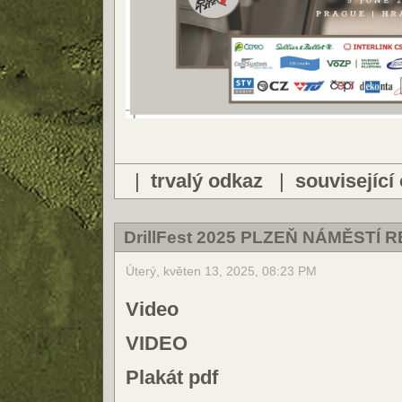
|
trvalý odkaz
|
související
DrillFest 2025 PLZEŇ NÁMĚSTÍ 
Úterý, květen 13, 2025, 08:23 PM
Video
VIDEO
Plakát pdf