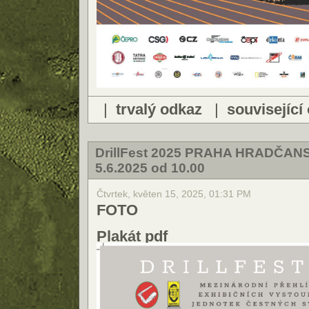
|
trvalý odkaz
|
související
DrillFest 2025 PRAHA HRADČA
5.6.2025 od 10.00
Čtvrtek, květen 15, 2025, 01:31 PM
FOTO
Plakát pdf