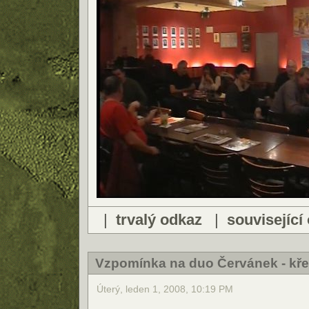
|
trvalý odkaz
|
související
Vzpomínka na duo Červánek - kře
Úterý, leden 1, 2008, 10:19 PM