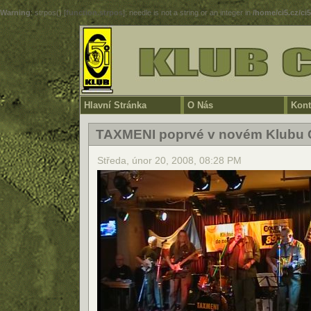
Warning
: strpos() [
function.strpos
]: needle is not a string or an integer in
/home/ci5.cz/ci
Hlavní Stránka
O Nás
Kont
TAXMENI poprvé v novém Klubu 
Středa, únor 20, 2008, 08:28 PM