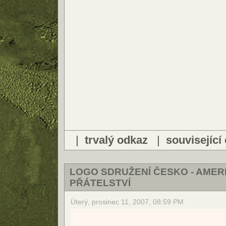
|
trvalý odkaz
|
související
LOGO SDRUŽENÍ ČESKO - AME
PŘÁTELSTVÍ
Úterý, prosinec 11, 2007, 08:59 PM