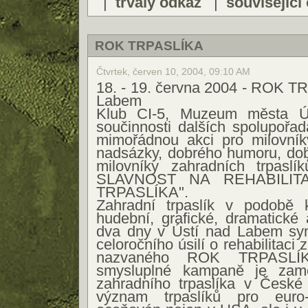
|
trvalý odkaz
|
související
ROK TRPASLÍKA
Čtvrtek, červen 10, 2004, 09:10 AM
18. - 19. června 2004 - ROK T
Labem
Klub CI-5, Muzeum města Ú
součinnosti dalších spolupořad
mimořádnou akci pro milovník
nadsázky, dobrého humoru, dob
milovníky zahradních trpasl
SLAVNOST NA REHABILIT
TRPASLÍKA".
Zahradní trpaslík v podobě k
hudební, grafické, dramatické 
dva dny v Ústí nad Labem sy
celoročního úsilí o rehabilitaci 
nazvaného ROK TRPASLÍK
smysluplné kampaně je zame
zahradního trpaslíka v České 
význam trpaslíků pro euro-