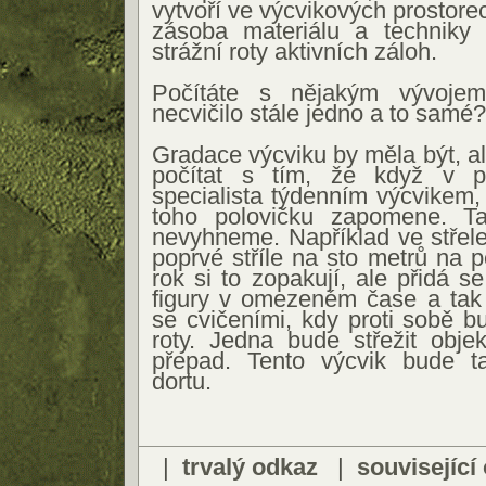
vytvoří ve výcvikových prostore
zásoba materiálu a techniky 
strážní roty aktivních záloh.
Počítáte s nějakým vývoje
necvičilo stále jedno a to samé?
Gradace výcviku by měla být, 
počítat s tím, že když v p
specialista týdenním výcvikem,
toho polovičku zapomene. T
nevyhneme. Například ve střel
poprvé stříle na sto metrů na 
rok si to zopakují, ale přidá se
figury v omezeném čase a tak 
se cvičeními, kdy proti sobě 
roty. Jedna bude střežit obje
přepad. Tento výcvik bude t
dortu.
|
trvalý odkaz
|
související