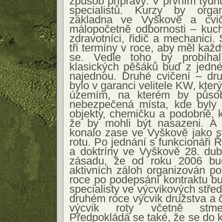
způsob přípravy: V prvním týdn
specialistů. Kurzy by organ
základna ve Vyškově a cvi
málopočetně odbornosti – kuchař
zdravotníci, řidič a mechanici.
tři termíny v roce, aby měl kaž
se. Vedle toho by probíhal 
klasických pěšáků buď z jedné
najednou. Druhé cvičení – dr
bylo v garanci velitele KW, kter
územím, na kterém by působi
nebezpečená místa, kde byly p
objekty, chemičku a podobně, 
že by mohli být nasazeni. A t
konalo zase ve Vyškově jako s
rotu. Po jednání s funkcionáři Ř
a doktríny ve Vyškově 28. dubn
zásadu, že od roku 2006 bud
aktivních záloh organizován p
roce po podepsání kontraktu b
specialisty ve výcvikových středi
druhém roce výcvik družstva a č
výcvik roty včetně stmel
Předpokládá se také, že se do 