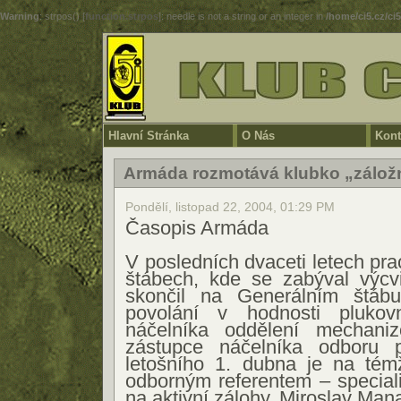
Warning
: strpos() [
function.strpos
]: needle is not a string or an integer in
/home/ci5.cz/ci
Hlavní Stránka
O Nás
Kont
Armáda rozmotává klubko „záložn
Pondělí, listopad 22, 2004, 01:29 PM
Časopis Armáda
V posledních dvaceti letech pr
štábech, kde se zabýval výc
skončil na Generálním štábu
povolání v hodnosti pluko
náčelníka oddělení mechani
zástupce náčelníka odboru 
letošního 1. dubna je na té
odborným referentem – special
na aktivní zálohy. Miroslav Man