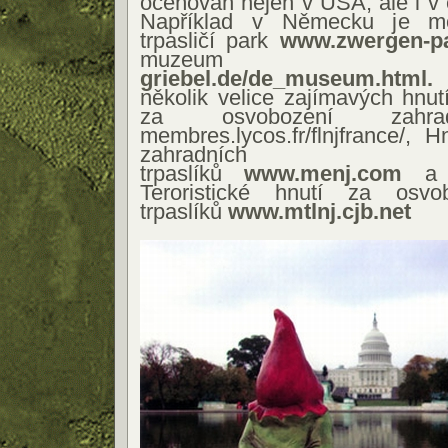
oceňován nejen v USA, ale i v
Například v Německu je mo
trpasličí park
www.zwergen-pa
muzeu
griebel.de/de_museum.html.
V
několik velice zajímavých hnut
za osvobození zahrad
membres.lycos.fr/flnjfrance/, 
zahradních
trpaslíků
www.menj.com
a t
Teroristické hnutí za osvo
trpaslíků
www.mtlnj.cjb.net