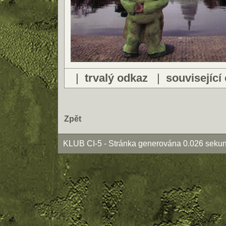
|
trvalý odkaz
|
související
Zpět
KLUB CI-5 - Stránka generována 0.026 sekun