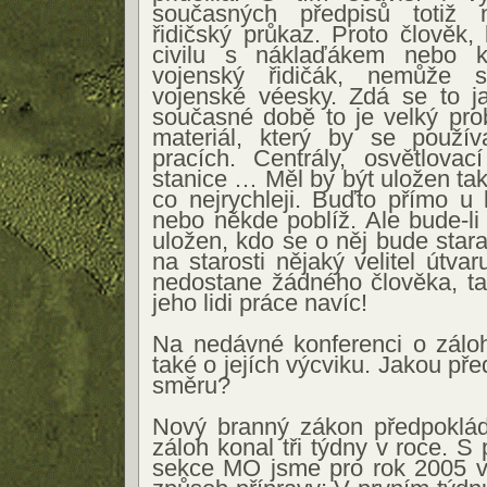
současných předpisů totiž n
řidičský průkaz. Proto člověk, 
civilu s náklaďákem nebo
vojenský řidičák, nemůže 
vojenské véesky. Zdá se to ja
současné době to je velký pro
materiál, který by se použív
pracích. Centrály, osvětlovac
stanice … Měl by být uložen tak,
co nejrychleji. Buďto přímo u k
nebo někde poblíž. Ale bude-li
uložen, kdo se o něj bude star
na starosti nějaký velitel útv
nedostane žádného člověka, ta
jeho lidi práce navíc!
Na nedávné konferenci o záloh
také o jejích výcviku. Jakou př
směru?
Nový branný zákon předpoklád
záloh konal tři týdny v roce. S 
sekce MO jsme pro rok 2005 vy