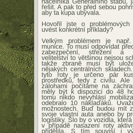
náčelníka Generálního štábu,
řešit. A pak to před sebou pohr
aby ta kupa ubývala.
Hovořil jste o problémových
uvést konkrétní příklady?
Velkým problémem je např.
munice. To musí odpovídat před
zabezpečení, střežení a 
velitelství to většinou nejsou s
takže zbraně musí být ulože
nějakých centrálních skladech
tyto roty je určeno pár k
prostředků, tedy z civilu. Ale 
zálohami počítáme na záchra
měly být k dispozici do 48 ho
tomu nikdo nevyhlásí mobiliza
odebralo 10 náklaďáků. Uvaž
možnostech. Buď budou mít zál
svoje vlastní auta anebo by p
logistiky. Šlo by o vozidla, kter
v případě nasazení roty aktiv
přidělila. S tím souvisí i vý