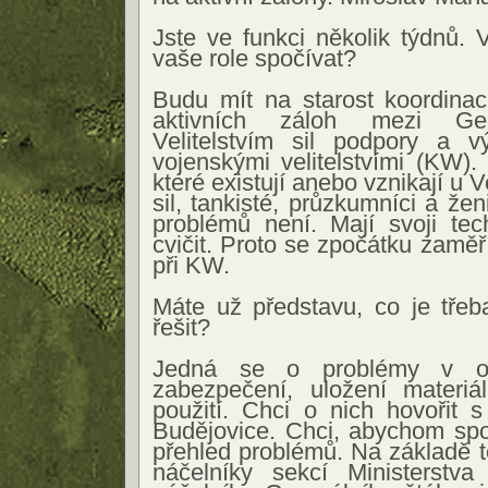
Jste ve funkci několik týdnů.
vaše role spočívat?
Budu mít na starost koordinaci
aktivních záloh mezi Gen
Velitelstvím sil podpory a v
vojenskými velitelstvími (KW).
které existují anebo vznikají u V
sil, tankisté, průzkumníci a ženi
problémů není. Mají svoji tec
cvičit. Proto se zpočátku zaměř
při KW.
Máte už představu, co je třeb
řešit?
Jedná se o problémy v obl
zabezpečení, uložení materiál
použití. Chci o nich hovořit 
Budějovice. Chci, abychom spol
přehled problémů. Na základě t
náčelníky sekcí Ministerstv