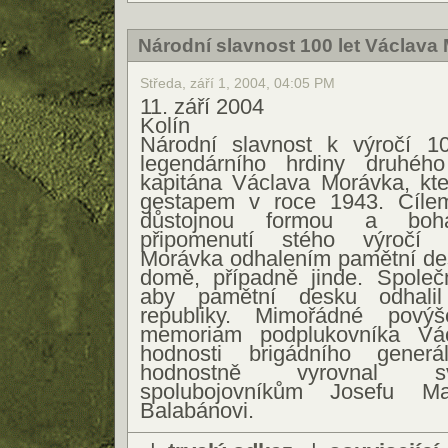
Národní slavnost 100 let Václava
Středa, září 1, 2004, 04:05 PM
11. září 2004
Kolín
Národní slavnost k výročí 1
legendárního hrdiny druhého
kapitána Václava Morávka, kte
gestapem v roce 1943. Cílem
důstojnou formou a boh
připomenutí stého výročí 
Morávka odhalením pamětní de
domě, případně jinde. Společn
aby pamětní desku odhalil
republiky. Mimořádné pový
memoriam podplukovníka Vá
hodnosti brigádního gene
hodnostně vyrovnal s
spolubojovníkům Josefu M
Balabánovi.