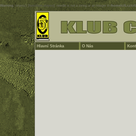
Warning
: strpos() [
function.strpos
]: needle is not a string or an integer in
/home/ci5.cz/ci
Hlavní Stránka
O Nás
Kont