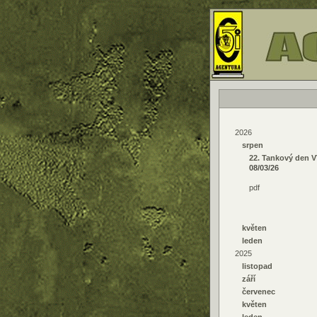
2026
srpen
22. Tankový den 
08/03/26
pdf
květen
leden
2025
listopad
září
červenec
květen