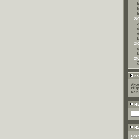
k
b
l
20
z
s
č
k
20
s
k
20
č
Kat
Akce
Přís
Kome
Hl
Ná
Celk