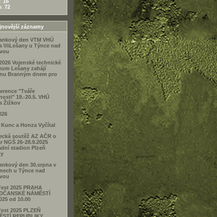
:
16
a:
72
novější záznamy
Tankový den VTM VHÚ
a \\\\Lešany u Týnce nad
vou
.2026 Vojenské technické
um Lešany zahájí
nu Branným dnem pro
erence "Tváře
nosti" 19.-20.5. VHÚ
a Žižkov
026
a Kunc a Honza Vyčítal
lecká soutěž AZ AČR o
r NGŠ 26-28.9.2025
dní stadion Plzeň
zy
Tankový den 30.srpna v
nech u Týnce nad
vou
lFest 2025 PRAHA
DČANSKÉ NÁMĚSTÍ
2025 od 10.00
lFest 2025 PLZEŇ
ĚSTÍ REPUBLIKY