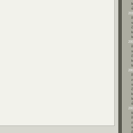
b
20
ř
s
č
k
b
20
ř
s
č
k
b
20
ř
z
s
č
k
b
20
l
ř
z
s
č