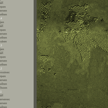
áří
rpen
erven
věten
14
íjen
áří
rpen
erven
věten
duben
13
íjen
áří
rpen
erven
věten
12
rosinec
rpen
erven
věten
řezen
11
áří
ervenec
erven
věten