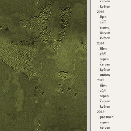
červen
květen
2015
říjen
září
srpen
červen
květen
2014
říjen
září
srpen
červen
květen
duben
2013
říjen
září
srpen
červen
květen
2012
prosinec
srpen
červen