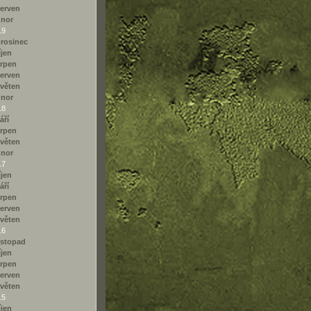
erven
únor
19
rosinec
íjen
rpen
erven
věten
únor
18
áří
rpen
věten
únor
17
íjen
áří
rpen
erven
věten
16
istopad
íjen
rpen
erven
věten
15
íjen