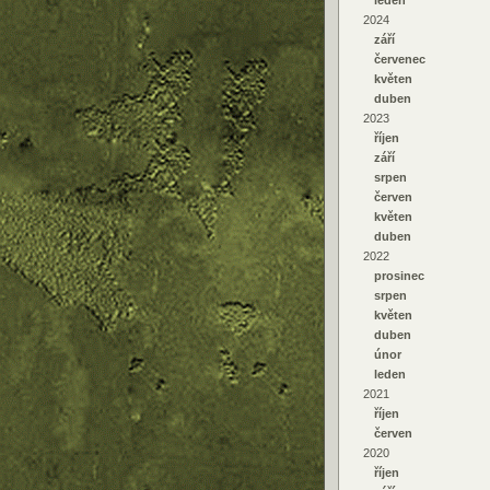
leden
2024
září
červenec
květen
duben
2023
říjen
září
srpen
červen
květen
duben
2022
prosinec
srpen
květen
duben
únor
leden
2021
říjen
červen
2020
říjen