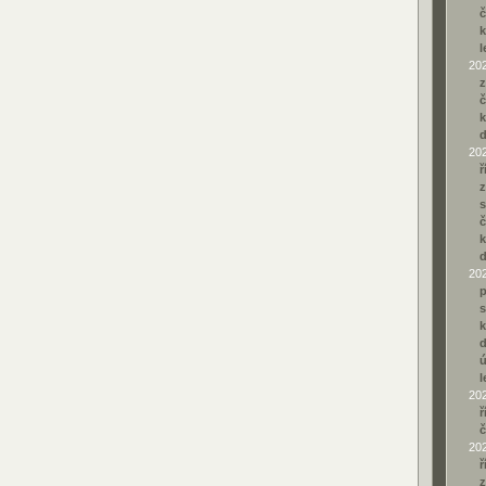
č
k
l
20
z
č
k
20
ř
z
s
č
k
20
p
s
k
l
20
ř
č
20
ř
z