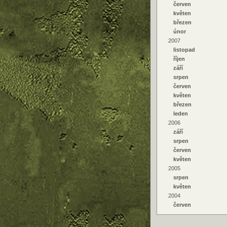
červen
květen
březen
únor
2007
listopad
říjen
září
srpen
červen
květen
březen
leden
2006
září
srpen
červen
květen
2005
srpen
květen
2004
červen