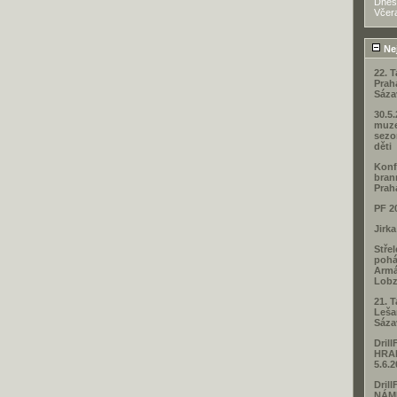
Dnes
Včer
Nej
22. 
Prah
Sáza
30.5
muze
sezo
děti
Konf
bran
Prah
PF 2
Jirk
Stře
pohá
Armá
Lob
21. 
Leša
Sáza
Dril
HRA
5.6.
Dril
NÁM