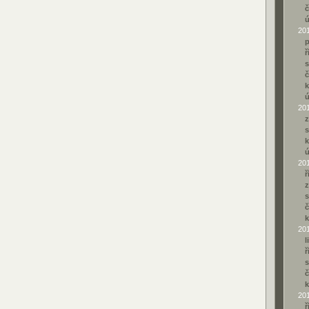
č
20
p
ř
s
č
k
20
z
s
k
20
ř
z
s
č
k
20
l
ř
s
č
k
20
ř