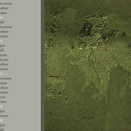
ervenec
věten
eden
24
áří
ervenec
věten
duben
23
íjen
áří
rpen
erven
věten
duben
22
rosinec
rpen
věten
duben
únor
eden
21
íjen
erven
20
íjen
áří