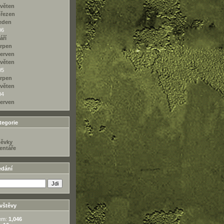
věten
řezen
eden
06
áří
rpen
erven
věten
05
rpen
věten
04
erven
egorie
pěvky
ntáře
edání
vštěvy
em:
1,046