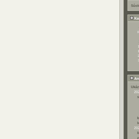
Súol
Ka
Ar
Ukáz
20
s
k
l
20
l
z