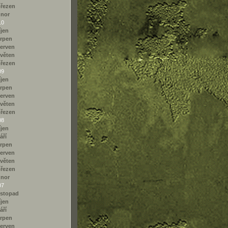
řezen
únor
10
íjen
rpen
erven
věten
řezen
09
íjen
rpen
erven
věten
řezen
08
íjen
áří
rpen
erven
věten
řezen
únor
07
istopad
íjen
áří
rpen
erven