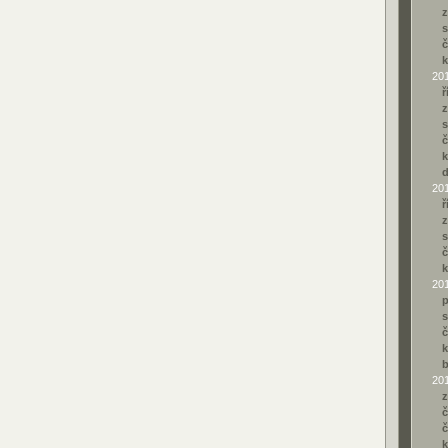
z
s
č
k
20
ř
z
s
č
k
20
ř
z
s
č
k
20
p
s
č
k
b
20
z
č
č
k