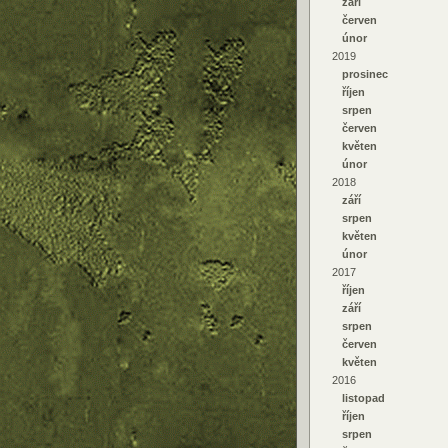
září
červen
únor
2019
prosinec
říjen
srpen
červen
květen
únor
2018
září
srpen
květen
únor
2017
říjen
září
srpen
červen
květen
2016
listopad
říjen
srpen