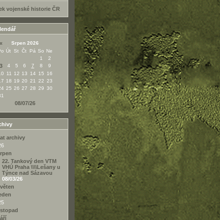
ek vojenské historie ČR
lendář
«
Srpen 2026
Po
Út
St
Čt
Pá
So
Ne
1
2
3
4
5
6
7
8
9
10
11
12
13
14
15
16
17
18
19
20
21
22
23
24
25
26
27
28
29
30
31
08/07/26
chivy
at archivy
26
rpen
22. Tankový den VTM
VHÚ Praha \\\\Lešany u
Týnce nad Sázavou
08/03/26
věten
eden
25
istopad
áří