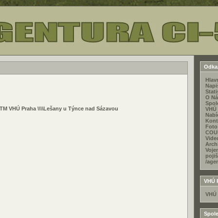
Odka
Hlav
Napi
Stati
O Ná
Spol
VTM VHÚ Praha \\\\Lešany u Týnce nad Sázavou
VHÚ 
Nabí
Kont
Foto
COU
Video
Arch
Voje
poji
/age
VHÚ 
VHÚ 
Spole