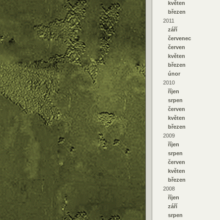
květen
březen
2011
září
červenec
červen
květen
březen
únor
2010
říjen
srpen
červen
květen
březen
2009
říjen
srpen
červen
květen
březen
2008
říjen
září
srpen