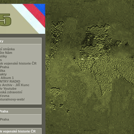
zy
ní stránka
šte Nám
stiky
s
ek vojenské historie ČR
Praha
dka
akty
 Album 1
NTRY RADIO
 Archiv - Jiří Kunc
iv Youtube
nská zdravotní
šťovna
ntura/novy-web/
Praha
Praha
k vojenské historie ČR