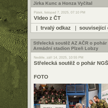
Jirka Kunc a Honza Vyčítal
Pátek, listopad 7, 2025, 07:10 PM
VIdeo z ČT
|
trvalý odkaz
|
související
Střelecká soutěž AZ AČR o pohár
Armádní stadion Plzeň Lobzy
Neděle, září 14, 2025, 10:55 PM
Střelecká soutěž o pohár NG
FOTO