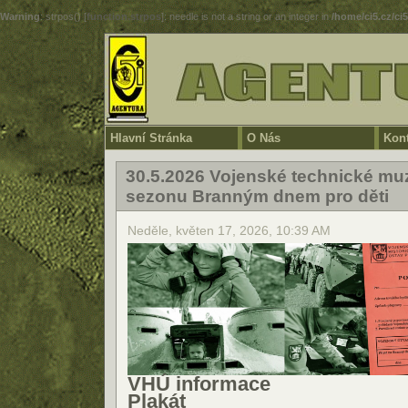
Warning
: strpos() [
function.strpos
]: needle is not a string or an integer in
/home/ci5.cz/ci
Hlavní Stránka
O Nás
Kont
30.5.2026 Vojenské technické mu
sezonu Branným dnem pro děti
Neděle, květen 17, 2026, 10:39 AM
VHÚ informace
Plakát