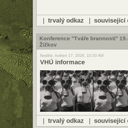
|
trvalý odkaz
|
související
Konference "Tváře brannosti" 19.
Žižkov
Neděle, květen 17, 2026, 10:33 AM
VHÚ informace
|
trvalý odkaz
|
související