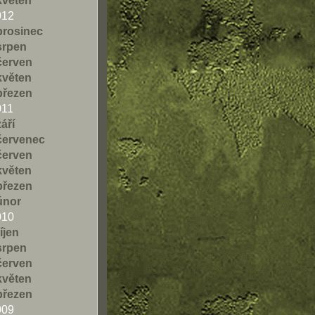
květen
012
prosinec
srpen
červen
květen
březen
011
září
červenec
červen
květen
březen
únor
010
říjen
srpen
červen
květen
březen
009