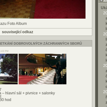
Ar
Uká
2
kazu Foto Album
|
související odkaz
2
SETKÁNÍ DOBROVOLNÝCH ZÁCHRANNÝCH SBORŮ
5:43 PM
2
7
2
 – hlavní sál + pivnice + salonky
t
,30 hod