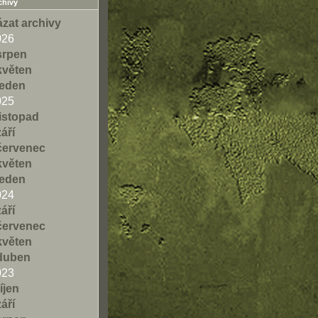
chivy
zat archivy
026
srpen
květen
leden
025
listopad
září
červenec
květen
leden
024
září
červenec
květen
duben
023
říjen
září