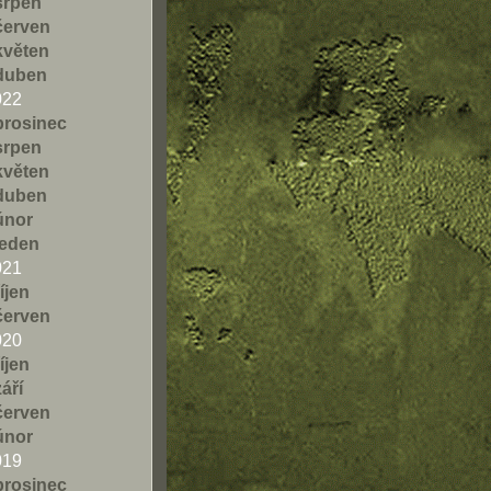
srpen
červen
květen
duben
022
prosinec
srpen
květen
duben
únor
leden
021
říjen
červen
020
říjen
září
červen
únor
019
prosinec