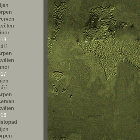
říjen
srpen
červen
květen
únor
018
září
srpen
květen
únor
017
říjen
září
srpen
červen
květen
016
listopad
říjen
srpen