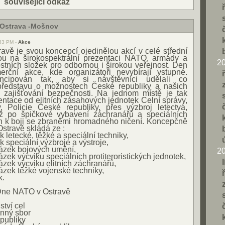
|
související odkaz
 Ostrava -Mošnov
:33 PM -
Akce
vě je svou koncepcí ojedinělou akcí v celé střední
u na širokospektrální prezentaci NATO, armády a
2
stních složek pro odbornou i širokou veřejnost. Den
ční akce, kde organizátoři nevybírají vstupné.
cipován tak, aby si návštěvníci udělali co
 představu o možnostech České republiky a našich
 zajišťování bezpečnosti. Na jednom místě je tak
ntace od elitních zásahových jednotek Celní správy,
 Policie České republiky, přes výzbroj letectva,
až po špičkové vybavení záchranářů a speciálních
h k boji se zbraněmi hromadného ničení. Koncepčně
travě skládá ze :
k letecké, těžké a speciální techniky,
k speciální výzbroje a výstroje,
ázek bojových umění,
2
zek výcviku speciálních protiteroristických jednotek,
zek výcviku elitních záchranářů,
zek těžké vojenské techniky,
k.
 Dne NATO v Ostravě
ství cel
anný sbor
epubliky