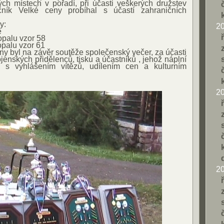
ch místech v pořadí, při účasti veškerých družstev
čník Velké ceny probíhal s účastí zahraničních
y:
2
e
opalu vzor 58
opalu vzor 61
ny byl na závěr soutěže společenský večer, za účasti
enských přidělenců, tisku a účastníků , jehož náplní
ý s vyhlášením vítězů, udílením cen a kulturním
2
2