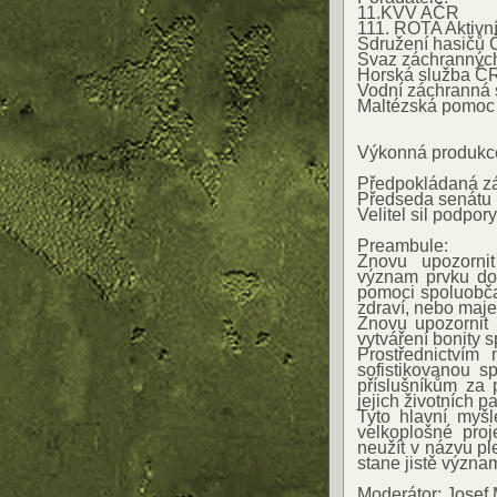
11.KVV AČR
111. ROTA Aktivn
Sdružení hasičů 
Svaz záchrannýc
Horská služba Č
Vodní záchranná 
Maltézská pomoc
Výkonná produkce
Předpokládaná záš
Předseda senátu
Velitel sil podpor
Preambule:
Znovu upozorni
význam prvku dob
pomoci spoluobčan
zdraví, nebo maje
Znovu upozornit
vytváření bonity 
Prostřednictvím 
sofistikovanou s
příslušníkům za 
jejich životních pa
Tyto hlavní myš
velkoplošné pro
neužít v názvu pl
stane jistě význ
Moderátor: Josef