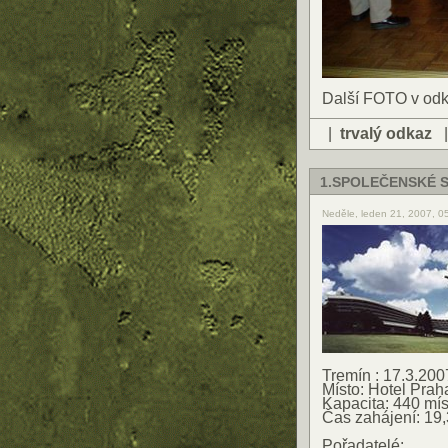
Další FOTO v od
|
trvalý odkaz
1.SPOLEČENSKÉ 
Neděle, leden 21, 2007, 0
Tremín : 17.3.200
Místo: Hotel Praha
Kapacita: 440 mís
Čas zahájení: 19
Pořadatelé: