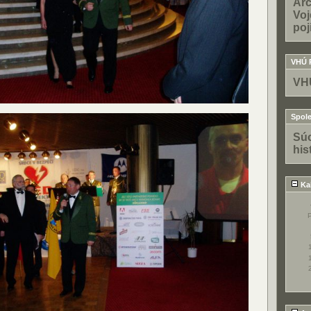
Arc
Voj
poj
VHÚ 
VH
Spole
Súo
his
Ka