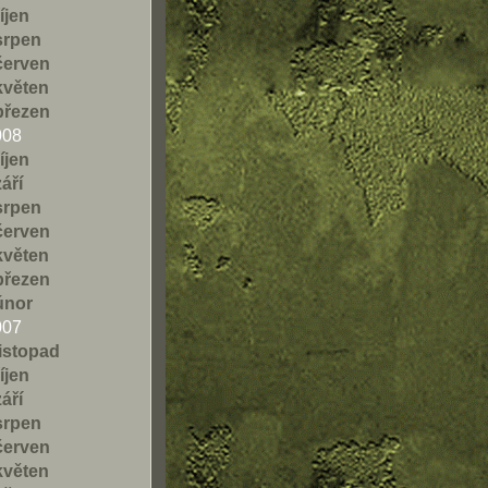
říjen
srpen
červen
květen
březen
008
říjen
září
srpen
červen
květen
březen
únor
007
listopad
říjen
září
srpen
červen
květen