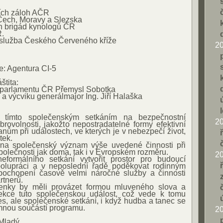
ích záloh AČR
Čech, Moravy a Slezska
h brigád kynologů ČR
R.
služba Českého Červeného kříže
2
: Agentura CI-5
tita:
 parlamentu ČR Přemysl Sobotka
y a výcviku generálmajor Ing. Jiří Halaška
t tímto společenským setkáním na bezpečnostní
2
rovolnosti, jakožto nepostradatelné formy efektivní
ům při událostech, ve kterých je v nebezpečí život,
tek.
 na společenský význam výše uvedené činnosti při
společnosti jak doma, tak i v Evropském rozměru.
2
neformálního setkání vytvořit prostor pro budoucí
polupráci a v neposlední řadě poděkovat rodinným
pochopení časově velmi náročné služby a činnosti
rtnerů.
lenky by měli provázet formou mluveného slova a
jekce tuto společenskou událost, což vede k tomu
es, ale společenské setkání, i když hudba a tanec se
amnou součástí programu.
2
 Mladý