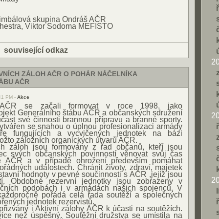
imbálová skupina Ondráš AČR
chestra, Viktor Sodoma MEFISTO
|
související odkaz
2
VNÍCH ZÁLOH AČR O POHÁR NÁČELNÍKA
ÁBU AČR
:41 PM -
Akce
y AČR se začali formovat v roce 1998, jako
rojekt Generálního štábu AČR a občanských sdružení
2
učást své činnosti brannou přípravu a branné sporty.
vytvářen se snahou o úplnou profesionalizaci armády
ře fungujících a vycvičených jednotek na bázi
kožto záložních organických útvarů AČR.
ch záloh jsou formovány z řad občanů, kteří jsou
ec svých občanských povinností věnovat svůj čas
bě AČR a v případě ohrožení především pomáhat
řádných událostech. Chránit životy, zdraví, majetek
tavní hodnoty v pevné součinnosti s AČR ,jejíž jsou
2
tí. Obdobné rezervní jednotky jsou zobrazeny v
ačních podobách i v armádách našich spojenců. V
aždoročně pořádá celá řada soutěží a společných
ořených jednotek rezervistů.
přizvány i Aktivní zálohy AČR k účasti na soutěžích.
 více než úspěšný. Soutěžní družstva se umístila na