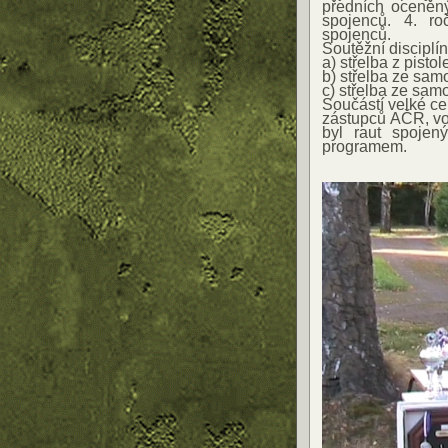
předních oceněný
spojenců. 4. ro
spojenců.
Soutěžní disciplín
a) střelba z pistol
b) střelba ze sam
c) střelba ze sam
Součástí velké ce
zástupců AČR, voj
byl raut spojen
programem.