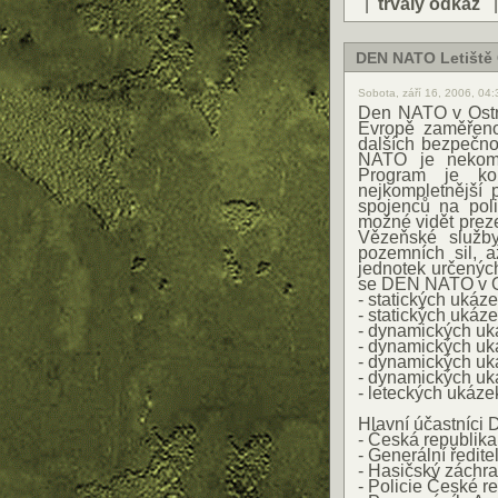
|
trvalý odkaz
DEN NATO Letiště
Sobota, září 16, 2006, 04
Den NATO v Ostra
Evropě zaměřeno
dalších bezpečno
NATO je nekomer
Program je kon
nejkompletnější
spojenců na poli
možné vidět preze
Vězeňské služby,
pozemních sil, 
jednotek určenýc
se DEN NATO v Os
- statických ukáze
- statických ukáze
- dynamických uk
- dynamických uká
- dynamických uká
- dynamických uká
- leteckých ukáze
Hlavní účastníci
- Česká republika
- Generální ředitel
- Hasičský záchr
- Policie České r