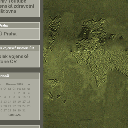
hiv Youtube
enská zdravotní
išťovna
Praha
Ú Praha
k vojenské historie ČR
lek vojenské
torie ČR
lendář
«
Březen 2007
»
Po
Út
St
Čt
Pá
So
Ne
1
2
3
4
5
6
7
8
9
10
11
12
13
14
15
16
17
18
19
20
21
22
23
24
25
26
27
28
29
30
31
08/10/26