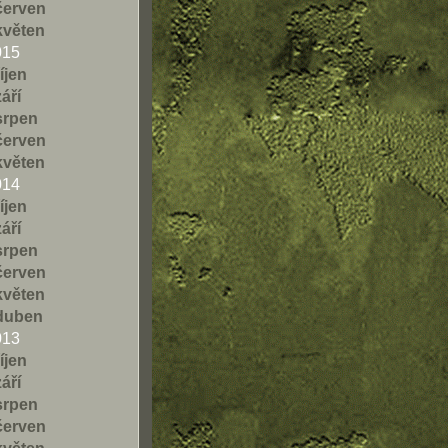
červen
květen
015
říjen
září
srpen
červen
květen
014
říjen
září
srpen
červen
květen
duben
013
říjen
září
srpen
červen