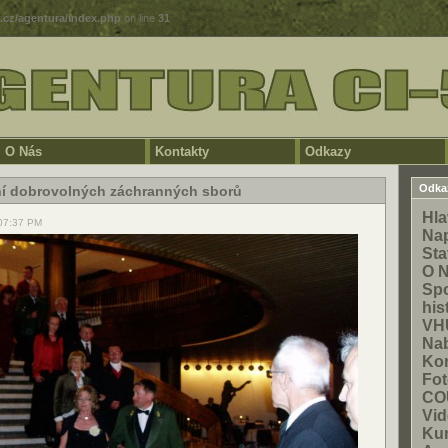
5.cz/agentura/index.php
on line
31
O Nás
Kontakty
Odkazy
Odka
ní dobrovolných záchranných sborů
Hla
 07:37 PM
Na
Sta
O 
Spo
his
VH
Na
Kon
Fot
CO
Vid
Ku