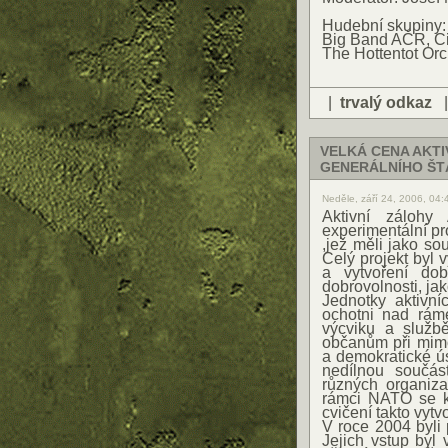
Hudební skupiny:
Big Band AČR, C
The Hottentot Or
|
trvalý odkaz
VELKÁ CENA AKTI
GENERÁLNÍHO ŠT
Neděle, září 24, 2006, 04
Aktivní záloh
experimentální p
,jež měli jako so
Celý projekt byl 
a vytvoření dob
dobrovolnosti, ja
Jednotky aktivní
ochotni nad rám
výcviku a služ
občanům při mimo
a demokratické ús
nedílnou součás
různých organiz
rámci NATO se k
cvičení takto vytv
V roce 2004 byli 
Jejich vstup byl