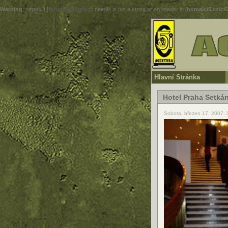
Warning
: strpos() [
function.strpos
]: needle is not a string or an integer in
/home/ci5.cz/ci
Hlavní Stránka
Hotel Praha Setká
Sobota, březen 17, 2007,