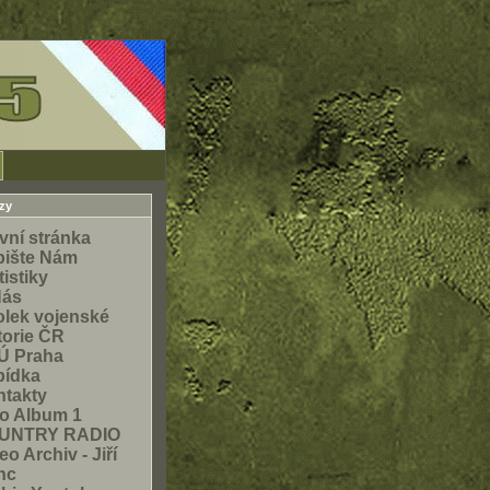
zy
vní stránka
pište Nám
tistiky
Nás
lek vojenské
torie ČR
Ú Praha
bídka
takty
o Album 1
UNTRY RADIO
eo Archiv - Jiří
nc