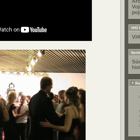
Arc
Voj
poj
VHÚ 
VH
Spole
Súo
his
Ka