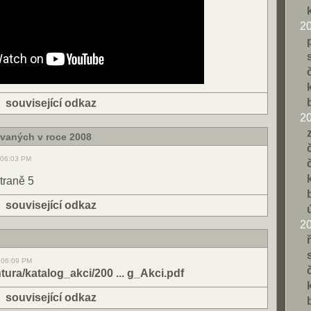
2
|
související odkaz
2
ovaných v roce 2008
, 06:03 PM
traně 5
|
související odkaz
2
, 06:09 PM
ntura/katalog_akci/200 ... g_Akci.pdf
|
související odkaz