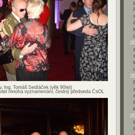
2
2
v. Ing. Tomáš Sedláček (věk 90let)
ositel mnoha vyznamenání, čestný předseda ČsOL
2