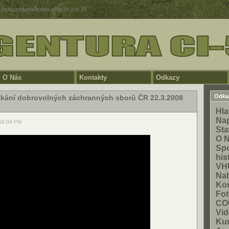
5.cz/agentura/index.php
on line
31
O Nás
Kontakty
Odkazy
Odka
etkání dobrovolných záchranných sborů ČR 22.3.2008
Hla
Na
 08:06 PM
Sta
O 
Spo
his
VH
Na
Kon
Fot
CO
Vid
Ku