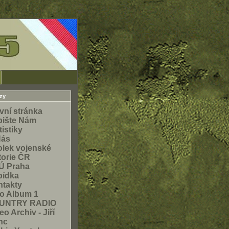
zy
vní stránka
pište Nám
tistiky
Nás
lek vojenské
torie ČR
Ú Praha
bídka
takty
o Album 1
UNTRY RADIO
eo Archiv - Jiří
nc