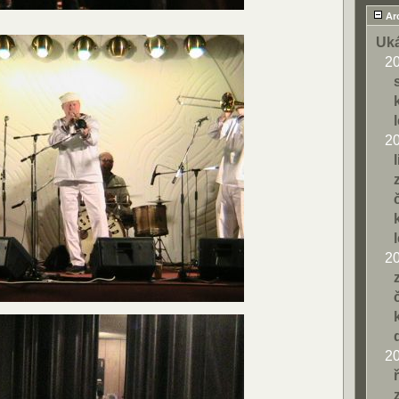
Ar
Uká
2
2
2
2