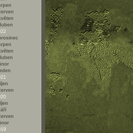
srpen
červen
květen
duben
022
prosinec
srpen
květen
duben
únor
leden
021
říjen
červen
020
říjen
září
červen
únor
019