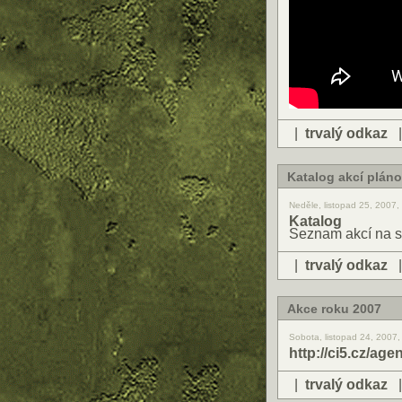
|
trvalý odkaz
Katalog akcí plán
Neděle, listopad 25, 2007
Katalog
Seznam akcí na s
|
trvalý odkaz
Akce roku 2007
Sobota, listopad 24, 2007
http://ci5.cz/age
|
trvalý odkaz