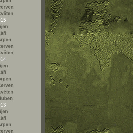
srpen
červen
květen
015
říjen
září
srpen
červen
květen
014
říjen
září
srpen
červen
květen
duben
013
říjen
září
srpen
červen