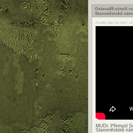
Oslava89.výročí v
Staroměstské nám
Pondělí, říjen 29, 2007, 1
MUDr. Přemysl S
Staroměstské nám