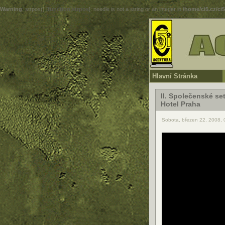
Warning
: strpos() [
function.strpos
]: needle is not a string or an integer in
/home/ci5.cz/ci
Hlavní Stránka
II. Společenské s
Hotel Praha
Sobota, březen 22, 2008,