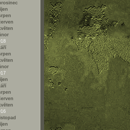
prosinec
říjen
srpen
červen
květen
únor
018
září
srpen
květen
únor
017
říjen
září
srpen
červen
květen
016
listopad
říjen