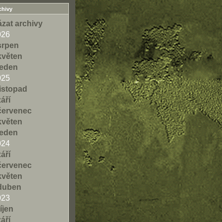
chivy
zat archivy
026
srpen
květen
leden
025
listopad
září
červenec
květen
leden
024
září
červenec
květen
duben
023
říjen
září