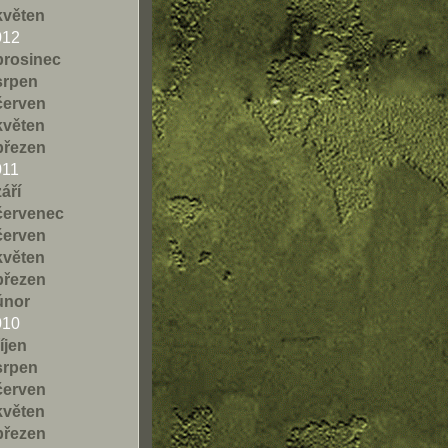
květen
012
prosinec
srpen
červen
květen
březen
011
září
červenec
červen
květen
březen
únor
010
říjen
srpen
červen
květen
březen