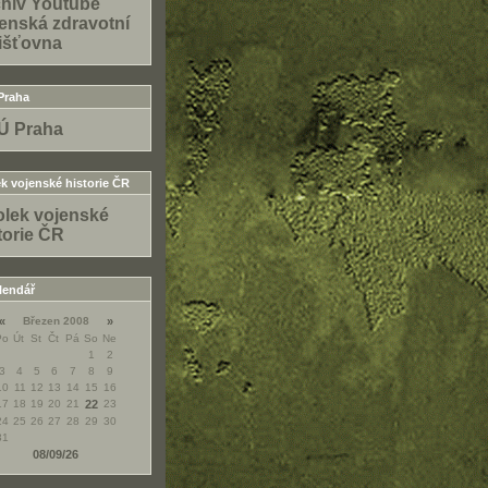
hiv Youtube
enská zdravotní
išťovna
Praha
Ú Praha
k vojenské historie ČR
lek vojenské
torie ČR
lendář
«
Březen 2008
»
Po
Út
St
Čt
Pá
So
Ne
1
2
3
4
5
6
7
8
9
10
11
12
13
14
15
16
17
18
19
20
21
22
23
24
25
26
27
28
29
30
31
08/09/26