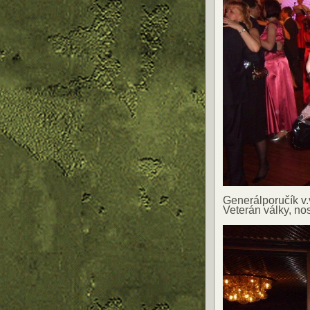
Generálporučík v.
Veterán války, n