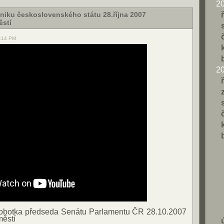
2
zniku československého státu 28.října 2007
ěstí
0:14 PM
2
obotka předseda Senátu Parlamentu ČR 28.10.2007
ěstí