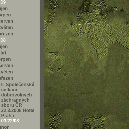
009
říjen
srpen
červen
květen
březen
008
říjen
září
srpen
červen
květen
březen
II. Společenské
setkání
dobrovolných
záchranných
sborů ČR
22.3.2008 Hotel
Praha
03/22/08
únor