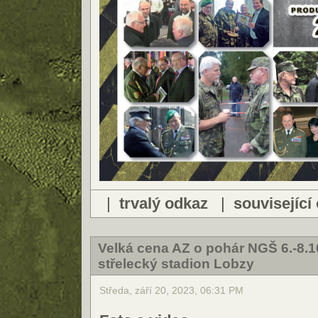
|
trvalý odkaz
|
související
Velká cena AZ o pohár NGŠ 6.-8.
střelecký stadion Lobzy
Středa, září 20, 2023, 06:31 PM