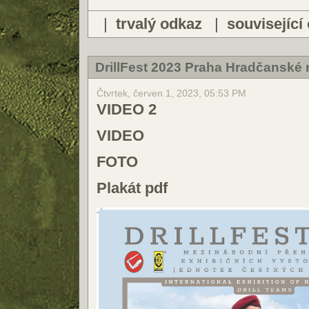
|
trvalý odkaz
|
související
DrillFest 2023 Praha Hradčanské 
Čtvrtek, červen 1, 2023, 05:53 PM
VIDEO 2
VIDEO
FOTO
Plakát pdf