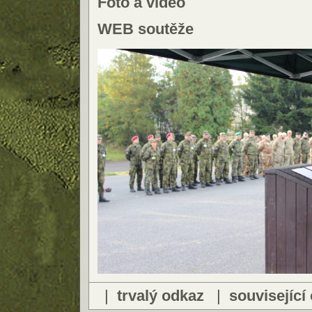
Foto a video
WEB soutěže
|
trvalý odkaz
|
související