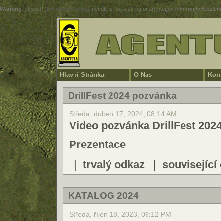
Warning
: strpos() [
function.strpos
]: needle is not a string or an integer in
/home/ci5.cz/ci
Hlavní Stránka
O Nás
Kont
DrillFest 2024 pozvánka
Středa, duben 17, 2024, 08:14 AM
Video pozvánka DrillFest 202
Prezentace
|
trvalý odkaz
|
související
KATALOG 2024
Středa, říjen 18, 2023, 06:12 PM