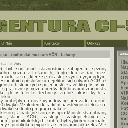
5.cz/agentura/index.php
on line
31
O Nás
Kontakty
Odkazy
Odka
sko - technické muzeum AČR - Lešany
Hla
03:15 PM -
Akce
Na
R byl současně slavnostním zahájením sezóny
Sta
ckého muzea v Lešanech. Tento den se řadí mezi
armádní akce, které se účastní svými dynamickými
O 
sionálních příslušníků nejelitnějších útvarů AČR až
Spo
ensko-historických společností. Právě tito příslušníci
his
ů s pracovníky muzea předváděli bravurní zručnost v
ické dělostřelecké techniky včetně akustických a
VH
fektů.
Na
y proběhly na nově vybudované předváděcí aréně,
Kon
0 diváků. Vzhledem k tradiční návštěvnosti této akce
Fot
diváků se tento program opakuje.
kterou již tradičně tvoří zástupci Ministerstva obrany
CO
ho štábu AČR, zástupci zastupitelských a
Vid
orů, podnikatelských kruhů, byl vytvořen speciální
Ku
ený s prohlídkou expozic a sledováním ukázek z VIP