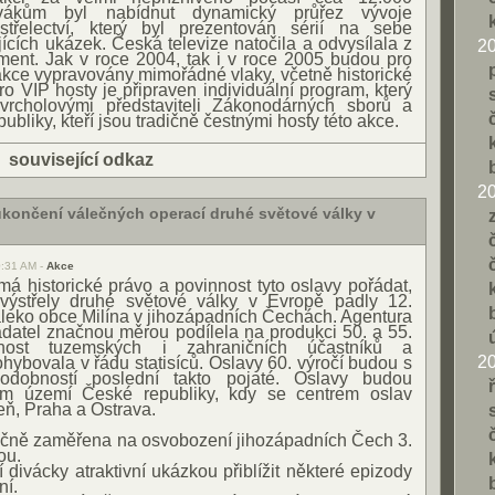
ivákům byl nabídnut dynamický průřez vývoje
střelectví, který byl prezentován sérií na sebe
jících ukázek. Česká televize natočila a odvysílala z
2
ent. Jak v roce 2004, tak i v roce 2005 budou pro
akce vypravovány mimořádné vlaky, včetně historické
ro VIP hosty je připraven individuální program, který
vrcholovými představiteli Zákonodárných sborů a
bliky, kteří jsou tradičně čestnými hosty této akce.
|
související odkaz
2
ukončení válečných operací druhé světové války v
0:31 AM -
Akce
á historické právo a povinnost tyto oslavy pořádat,
 výstřely druhé světové války v Evropě padly 12.
leko obce Milína v jihozápadních Čechách. Agentura
adatel značnou měrou podílela na produkci 50. a 55.
vnost tuzemských i zahraničních účastníků a
2
hybovala v řádu statisíců. Oslavy 60. výročí budou s
podobností poslední takto pojaté. Oslavy budou
ém území České republiky, kdy se centrem oslav
eň, Praha a Ostrava.
dičně zaměřena na osvobození jihozápadních Čech 3.
ou.
 divácky atraktivní ukázkou přiblížit některé epizody
ní.