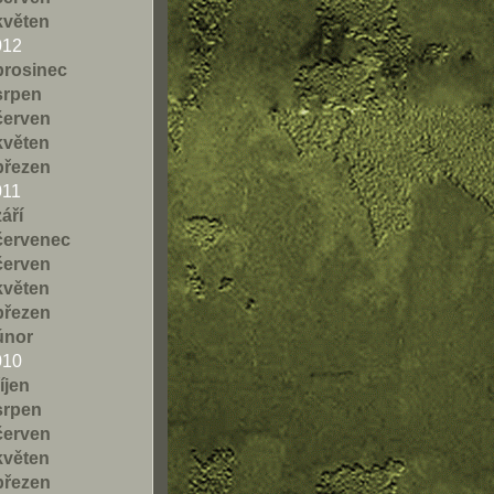
květen
012
prosinec
srpen
červen
květen
březen
011
září
červenec
červen
květen
březen
únor
010
říjen
srpen
červen
květen
březen