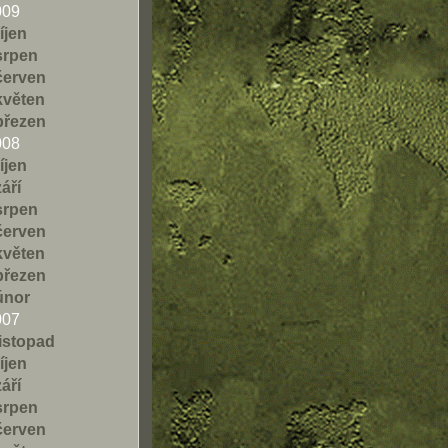
009
říjen
srpen
červen
květen
březen
008
říjen
září
srpen
červen
květen
březen
únor
007
listopad
říjen
září
srpen
červen