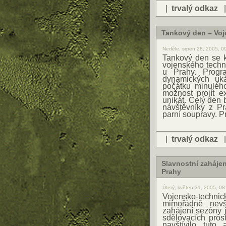
|
trvalý odkaz
Tankový den – Vo
Neděle, srpen 28, 2005, 0
Tankový den se 
vojenského tech
u Prahy. Progr
dynamických uká
počátku minulého
možnost projít 
unikát. Celý den 
návštěvníky z Pr
parní soupravy. P
|
trvalý odkaz
Slavnostní zaháje
Prahy
Úterý, květen 31, 2005, 0
Vojensko-techn
mimořádně nevše
zahájení sezóny j
sdělovacích pros
navštívilo tuto