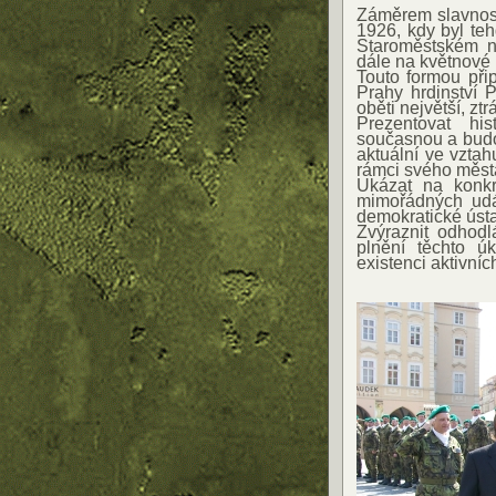
Záměrem slavnostn
1926, kdy byl te
Staroměstském n
dále na květnové 
Touto formou př
Prahy hrdinství 
oběti největší, ztr
Prezentovat his
současnou a budo
aktuální ve vzta
rámci svého měst
Ukázat na konkr
mimořádných udál
demokratické ústa
Zvýraznit odhodl
plnění těchto úk
existenci aktivníc