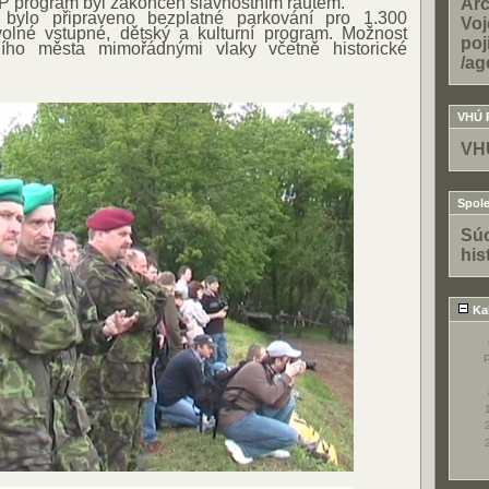
IP program byl zakončen slavnostním rautem.
Arc
 bylo připraveno bezplatné parkování pro 1.300
Voj
olné vstupné, dětský a kulturní program. Možnost
poj
ího města mimořádnými vlaky včetně historické
/ag
VHÚ 
VH
Spole
Súo
his
Ka