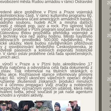
ží osvobození města Rudou armádou v rámci Ostravské
2
vedené akce proběhne v Plzni a Praze vojenská
skohistorickou částí. V rámci kulturního programu 60.
ivně projednávána účast amerických armádních bandů,
mádního souboru, hudeb AČR a mnoha dalších
rpretů z oblasti pop, jazz a rock. Pro úplnost Vaší
. výročí probíhal v Plzni program současně na třinácti
latovskou třídou projížděla přehlídka vojenské a
2
ké techniky více než jednu hodinu. Město navštívilo
ělovacích prostředků 500.000 návštěvníků. Pro
ické ukázky, které budou návštěvníkům přibližovat
ody z osvobozování tehdejšího Československa, je
 dvěstě pásových a kolových exponátů historické
y. V rámci oslav proběhne celá řada společenských,
urních akcí.
. výročí v Praze a v Plzni bylo akreditováno 17
 Byla natočena a odvysílána celá řada dokumentů z
oslav. Tisk informoval na titulních stránkách o
ěhu akce. Rozhlasové stanice informovaly přímými
dukci 60. výročí ukončení válečných operací druhé
2
yužijeme zkušeností získaných produkcí minulých
ivní a účinnou propagaci Vaší značky a noblesním
 bezpochyby význačným výročím události, která měla
tváření světa, jehož součástí je jak naše agenturní
bchodní a výrobní aktivity.