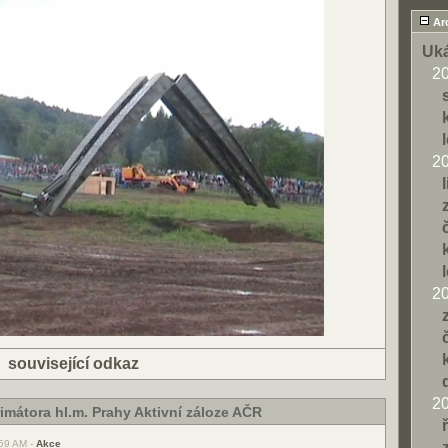
Ar
Uká
2
2
2
|
související odkaz
2
imátora hl.m. Prahy Aktivní záloze AČR
:59 AM -
Akce