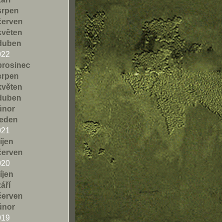
srpen
červen
květen
duben
022
prosinec
srpen
květen
duben
únor
leden
021
říjen
červen
020
říjen
září
červen
únor
019