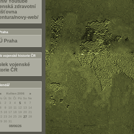
hiv Youtube
enská zdravotní
išťovna
entura/novy-web/
Praha
Ú Praha
k vojenské historie ČR
lek vojenské
torie ČR
lendář
«
Květen 2006
»
Po
Út
St
Čt
Pá
So
Ne
1
2
3
4
5
6
7
8
9
10
11
12
13
14
15
16
17
18
19
20
21
22
23
24
25
26
27
28
29
30
31
08/06/26