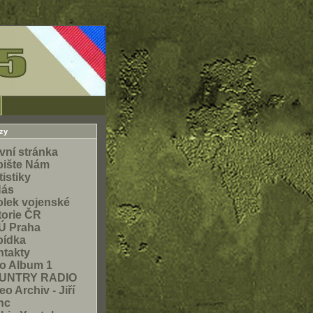
zy
vní stránka
pište Nám
tistiky
Nás
lek vojenské
torie ČR
Ú Praha
bídka
takty
o Album 1
UNTRY RADIO
eo Archiv - Jiří
nc