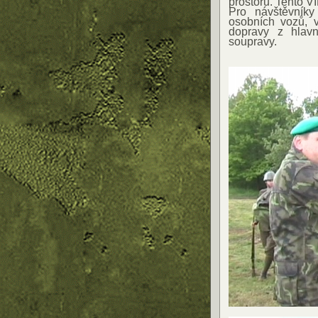
prostoru. Tento V
Pro návštěvníky
osobních vozů, v
dopravy z hlavn
soupravy.