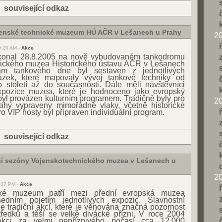
|
související odkaz
jenské technické muzeum HÚ AČR v Lešanech u Prahy
2
9:20 AM -
Akce
konal 28.8.2005 na nově vybudovaném tankodromu
nického muzea Historického ústavu AČR v Lešanech
am tankového dne byl sestaven z jednotlivých
zek, které mapovaly vývoj tankové techniky od
 století až do současnosti. Dále měli návštěvníci
expozice muzea, které je hodnoceno jako evropský
byl provázen kulturním programem. Tradičně byly pro
2
ahy vypraveny mimořádné vlaky, včetně historické
ro VIP hosty byl připraven individuální program.
|
související odkaz
ní sezóny Vojenskotechnického muzea v Lešanech u
2
8:37 PM -
Akce
ické muzeum patří mezi přední evropská muzea
dním pojetím jednotlivých expozic. Slavnostní
e tradiční akcí, které je věnována značná pozornost
tředků a těší se velké divácké přízni. V roce 2004
 akci za velmi nepříznivého počasí cca 12.000