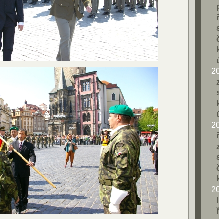
2
2
2