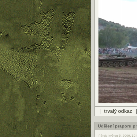
|
trvalý odkaz
Udělení praporu pr
Pátek, květen 5, 2006, 10