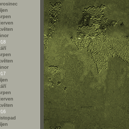
prosinec
říjen
srpen
červen
květen
únor
018
září
srpen
květen
únor
017
říjen
září
srpen
červen
květen
016
listopad
říjen