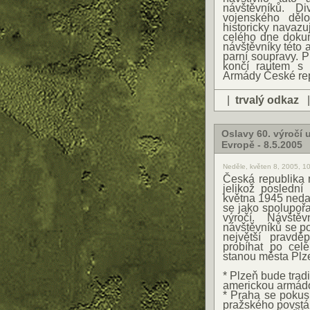
návštěvníků. D
vojenského dělo
historicky navazu
celého dne dokum
návštěvníky této 
parní soupravy. P
končí rautem s 
Armády České repu
|
trvalý odkaz
Oslavy 60. výročí 
Evropě - 8.5.2005
Neděle, květen 8, 2005, 1
Česká republika m
jelikož poslední
května 1945 neda
se jako spolupoř
výročí. Návště
návštěvníků se po
největší pravdě
probíhat po cel
stanou města Plz
* Plzeň bude tra
americkou armád
* Praha se pokusí
pražského povstá