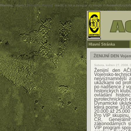
Warning
: strpos() [
function.strpos
]: needle is not a string or an integer in
/home/ci5.cz/ci
Hlavní Stránka
ŽENIJNÍ DEN Vojen
Sobota, květen 27, 2006, 
Ženijní den AČ
Vojensko-techni
nejvýznamnější 
ukázkami od profe
po nadšence z voj
historických klub
ovládání histor
pyrotechnických e
Dynamické ukázk
která pojme 10.00
20.000 až 25.000 
Pro VIP skupinu, 
ČR, Generální
zákonodárných sb
VIP program spoj