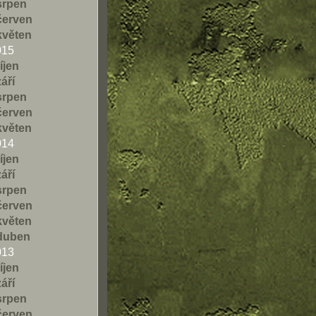
srpen
červen
květen
015
říjen
září
srpen
červen
květen
014
říjen
září
srpen
červen
květen
duben
013
říjen
září
srpen
červen