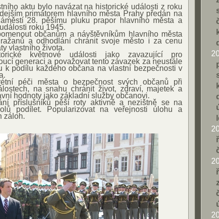
ího aktu bylo navázat na historické události z roku
hdejším primátorem hlavního města Prahy předán na
áměstí 28. pěšímu pluku prapor hlavního města a
události roku 1945.
ipomenout občanům a návštěvníkům hlavního města
Pražanů a odhodlání chránit svoje město i za cenu
áty vlastního života.
2
torické květnové události jako zavazující pro
ucí generaci a považovat tento závazek za neustále
hu k podílu každého občana na vlastní bezpečnosti v
a.
étní péči města o bezpečnost svých občanů při
ostech, na snahu chránit život, zdraví, majetek a
vní hodnoty jako základní služby občanovi.
ání příslušníků pěší roty aktivně a nezištně se na
olů podílet. Popularizovat na veřejnosti úlohu a
h záloh.
2
2
2