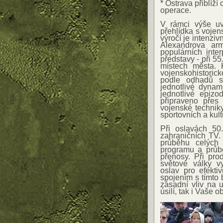
* Ostrava přiblí
operace.
V rámci výše u
přehlídka s vojen
výročí je intenz
Alexandrova ar
populárních inte
představy - při 55
místech města. K
vojenskohistoric
podle odhadů sd
jednotlivé dynam
jednotlivé epiz
připraveno přes
vojenské technik
sportovních a kult
Při oslavách 50
zahraničních TV.
průběhu celých 
programu a průb
přenosy. Při pro
světové války v
oslav pro efekt
spojením s tímto
zásadní vliv na u
úsilí, tak i Vaše o