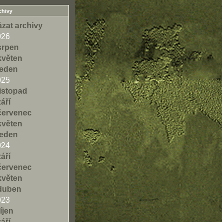
chivy
zat archivy
026
srpen
květen
leden
025
listopad
září
červenec
květen
leden
024
září
červenec
květen
duben
023
říjen
září