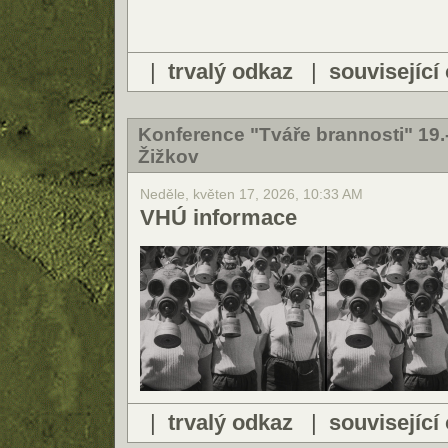
|
trvalý odkaz
|
související
Konference "Tváře brannosti" 19.
Žižkov
Neděle, květen 17, 2026, 10:33 AM
VHÚ informace
|
trvalý odkaz
|
související