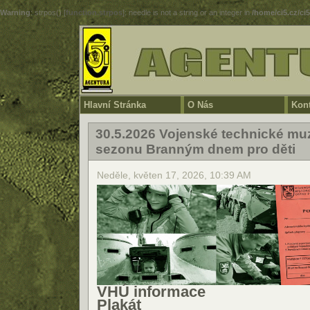
Warning
: strpos() [
function.strpos
]: needle is not a string or an integer in
/home/ci5.cz/ci
Hlavní Stránka
O Nás
Kont
30.5.2026 Vojenské technické mu
sezonu Branným dnem pro děti
Neděle, květen 17, 2026, 10:39 AM
VHÚ informace
Plakát