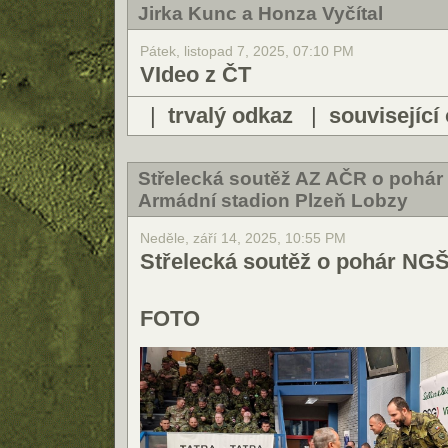
Jirka Kunc a Honza Vyčítal
Pátek, listopad 7, 2025, 07:10 PM
VIdeo z ČT
|
trvalý odkaz
|
související
Střelecká soutěž AZ AČR o pohár
Armádní stadion Plzeň Lobzy
Neděle, září 14, 2025, 10:55 PM
Střelecká soutěž o pohár NG
FOTO