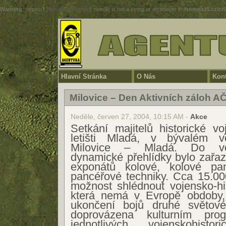
Warning
: strpos() [
function.strpos
]: needle is not a string or an integer in
/home/ci5.cz/ci
Hlavní Stránka
O Nás
Kont
Milovice – Den Aktivních záloh A
Neděle, červen 27, 2004, 10:15 AM -
Akce
Setkání majitelů historické v
letišti Mladá, v bývalém v
Milovice – Mladá. Do voj
dynamické přehlídky bylo zařa
exponátů kolové, kolové p
pancéřové techniky. Cca 15.00
možnost shlédnout vojensko-his
která nemá v Evropě obdoby,
ukončení bojů druhé světové
doprovázena kulturním pro
jednotlivých vojenskohist