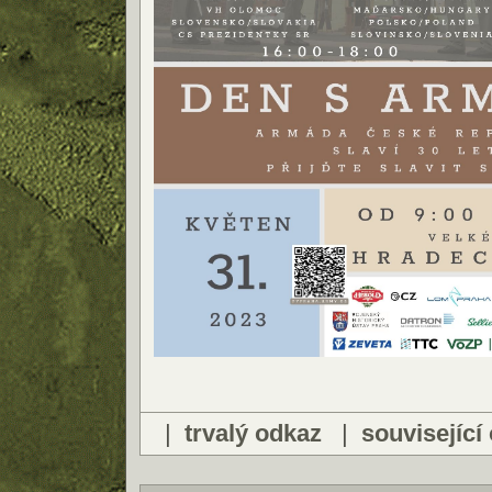
|
trvalý odkaz
|
související