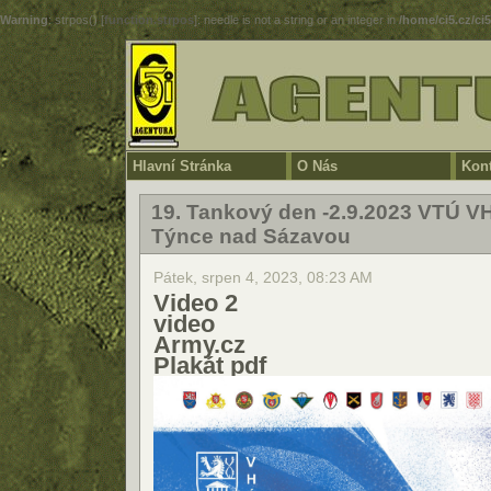
Warning
: strpos() [
function.strpos
]: needle is not a string or an integer in
/home/ci5.cz/ci
Hlavní Stránka
O Nás
Kont
19. Tankový den -2.9.2023 VTÚ V
Týnce nad Sázavou
Pátek, srpen 4, 2023, 08:23 AM
Video 2
video
Army.cz
Plakát pdf