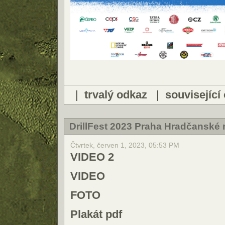
|
trvalý odkaz
|
související
DrillFest 2023 Praha Hradčanské 
Čtvrtek, červen 1, 2023, 05:53 PM
VIDEO 2
VIDEO
FOTO
Plakát pdf