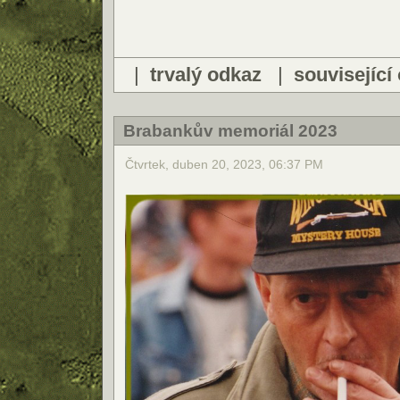
|
trvalý odkaz
|
související
Brabankův memoriál 2023
Čtvrtek, duben 20, 2023, 06:37 PM