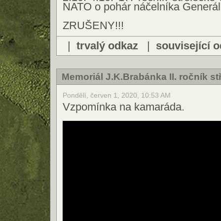
NATO o pohár náčelníka Generál
ZRUŠENY!!!
|
trvalý odkaz
|
související 
Memoriál J.K.Brabánka II. ročník s
Pondělí, červen 1, 2020, 10:53 AM
Vzpomínka na kamaráda.