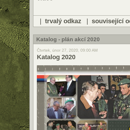
|
trvalý odkaz
|
související 
Katalog - plán akcí 2020
Čtvrtek, únor 27, 2020, 09:00 AM
Katalog 2020