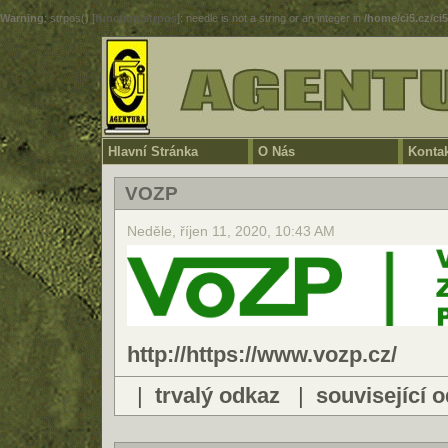
Warning
: strpos() [
function.strpos
]: needle is not a string or an integer in
/home/ci5.cz/ci
Hlavní Stránka
O Nás
Konta
VOZP
Neděle, říjen 11, 2020, 10:43 AM
http://
https://www.vozp.cz/
|
trvalý odkaz
|
související 