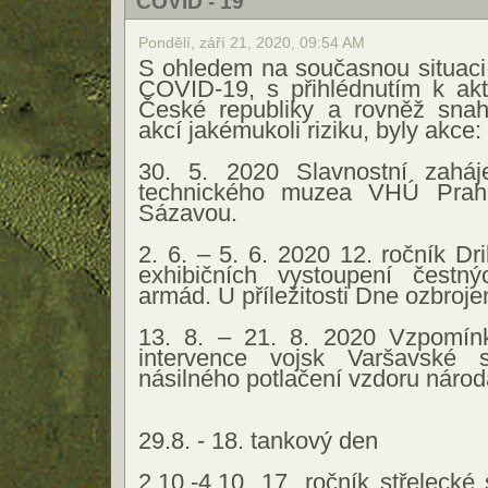
COVID - 19
Pondělí, září 21, 2020, 09:54 AM
S ohledem na současnou situaci 
COVID-19, s přihlédnutím k ak
České republiky a rovněž snah
akcí jakémukoli riziku, byly akce:
30. 5. 2020 Slavnostní zaháj
technického muzea VHÚ Prah
Sázavou.
2. 6. – 5. 6. 2020 12. ročník Dri
exhibičních vystoupení čestný
armád. U příležitosti Dne ozbrojen
13. 8. – 21. 8. 2020 Vzpomín
intervence vojsk Varšavské
násilného potlačení vzdoru národ
29.8. - 18. tankový den
2.10.-4.10. 17. ročník střelecké