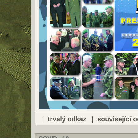
|
trvalý odkaz
|
související 