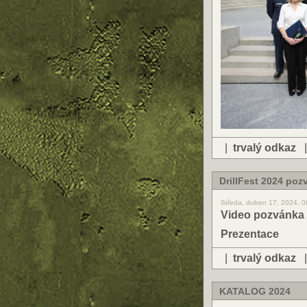
|
trvalý odkaz
DrillFest 2024 poz
Středa, duben 17, 2024, 
Video pozvánka 
Prezentace
|
trvalý odkaz
KATALOG 2024