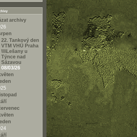
chivy
zat archivy
026
srpen
22. Tankový den
VTM VHÚ Praha
\\\\Lešany u
Týnce nad
Sázavou
08/03/26
květen
leden
025
listopad
září
červenec
květen
leden
024
září