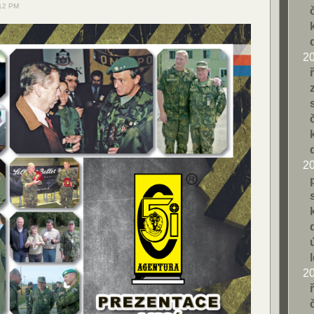
:12 PM
2
2
2