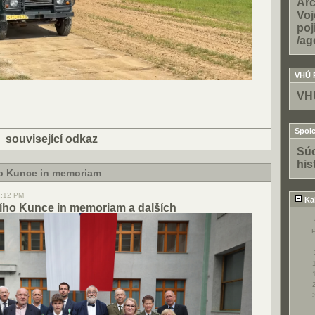
Arc
Voj
poj
/ag
VHÚ 
VH
Spole
|
související odkaz
Súo
his
ho Kunce in memoriam
2:12 PM
Ka
ího Kunce in memoriam a dalších