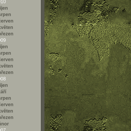
010
říjen
srpen
červen
květen
březen
009
říjen
srpen
červen
květen
březen
008
říjen
září
srpen
červen
květen
březen
únor
007