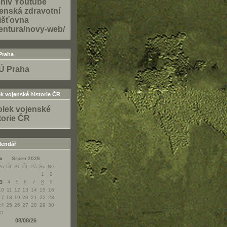
hiv Youtube
enská zdravotní
išťovna
entura/novy-web/
Praha
Ú Praha
k vojenské historie ČR
lek vojenské
torie ČR
lendář
«
Srpen 2026
Po
Út
St
Čt
Pá
So
Ne
1
2
3
4
5
6
7
8
9
10
11
12
13
14
15
16
17
18
19
20
21
22
23
24
25
26
27
28
29
30
31
08/08/26