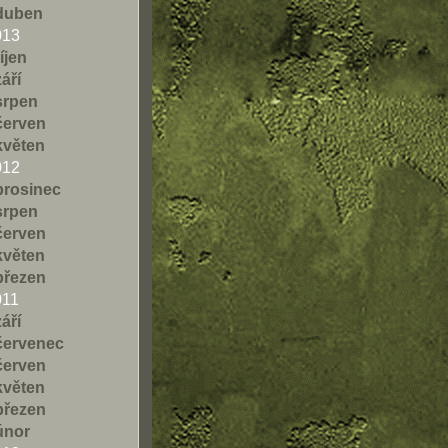
duben
013
říjen
září
srpen
červen
květen
012
prosinec
srpen
červen
květen
březen
011
září
červenec
červen
květen
březen
únor