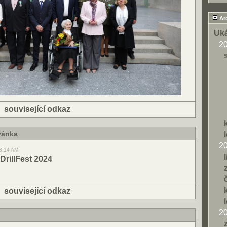
Ar
Uká
2
|
související odkaz
vánka
2
08:14 AM
DrillFest 2024
|
související odkaz
2