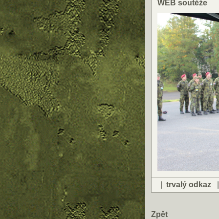
WEB soutěže
|
trvalý odkaz
Zpět