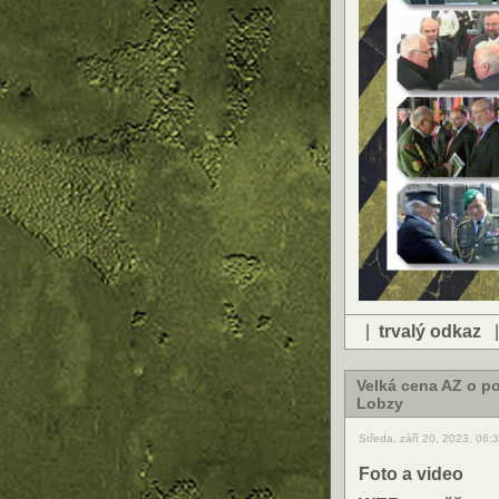
|
trvalý odkaz
Velká cena AZ o po
Lobzy
Středa, září 20, 2023, 06:
Foto a video