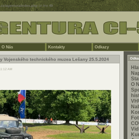
5.cz/agentura/index.php
on line
49
O Nás
Kontakty
Odkazy
Odka
ny Vojenského technického muzea Lešany 25.5.2024
Hla
11:12 AM
Na
Sta
O 
Spo
his
VH
Na
Kon
Fot
CO
Vid
Ku