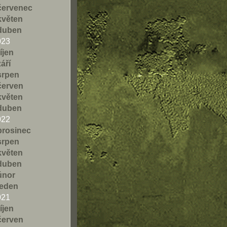
červenec
květen
duben
023
říjen
září
srpen
červen
květen
duben
022
prosinec
srpen
květen
duben
únor
leden
021
říjen
červen