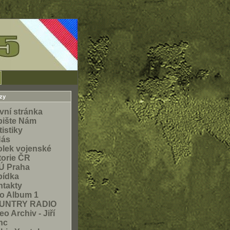
zy
vní stránka
pište Nám
tistiky
Nás
lek vojenské
torie ČR
Ú Praha
bídka
takty
o Album 1
UNTRY RADIO
eo Archiv - Jiří
nc