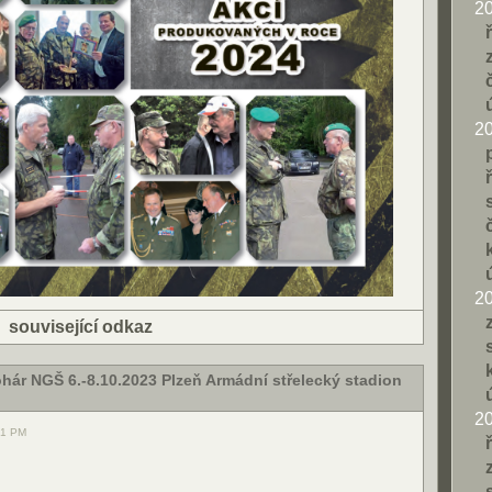
2
2
2
|
související odkaz
hár NGŠ 6.-8.10.2023 Plzeň Armádní střelecký stadion
2
31 PM