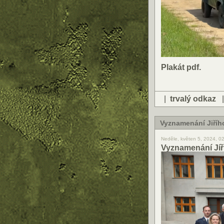
Plakát pdf.
|
trvalý odkaz
Vyznamenání Jiří
Neděle, květen 5, 2024, 0
Vyznamenání Jíř