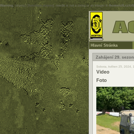
Warning
: strpos() [
function.strpos
]: needle is not a string or an integer in
/home/ci5.cz/ci
Hlavní Stránka
Zahájení 29. sezo
Sobota, květen 25, 2024, 
Video
Foto