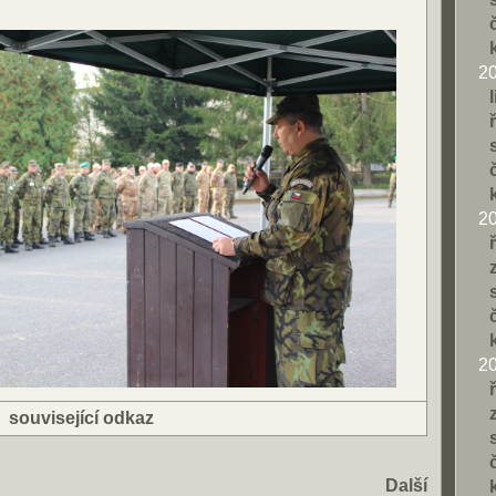
2
2
2
|
související odkaz
Další