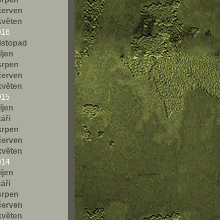
červen
květen
016
listopad
říjen
srpen
červen
květen
015
říjen
září
srpen
červen
květen
014
říjen
září
srpen
červen
květen