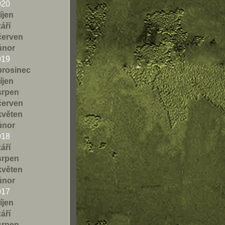
020
říjen
září
červen
únor
019
prosinec
říjen
srpen
červen
květen
únor
018
září
srpen
květen
únor
017
říjen
září
srpen