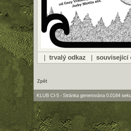
|
trvalý odkaz
|
související
Zpět
KLUB CI-5 - Stránka generována 0.0184 seku