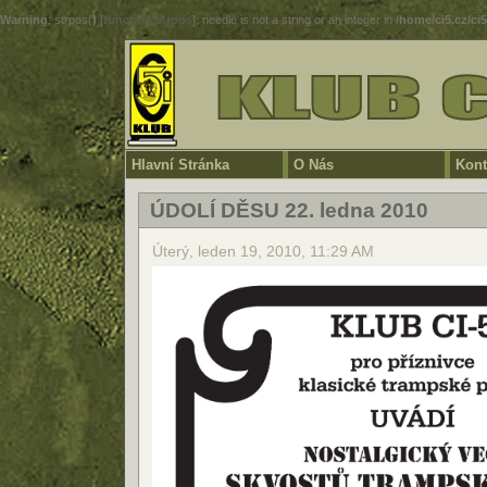
Warning
: strpos() [
function.strpos
]: needle is not a string or an integer in
/home/ci5.cz/ci
Hlavní Stránka
O Nás
Kont
ÚDOLÍ DĚSU 22. ledna 2010
Úterý, leden 19, 2010, 11:29 AM