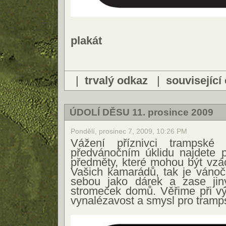
plakát
|
trvalý odkaz
|
související
ÚDOLÍ DĚSU 11. prosince 2009
Pondělí, prosinec 7, 2009, 10:26 PM
Vážení příznivci trampské
předvánočním úklidu najdete 
předměty, které mohou být vzá
Vašich kamarádů, tak je vánoč
sebou jako dárek a zase jin
stromeček domů. Věřime při vý
vynalézavost a smysl pro tramp