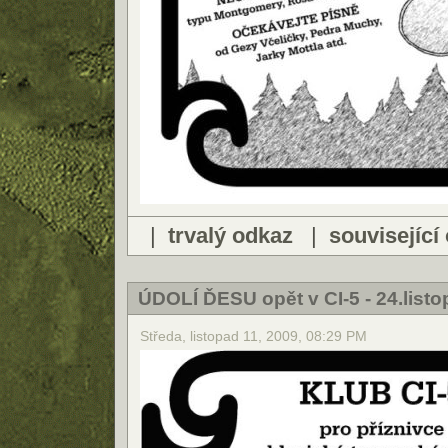
|
trvalý odkaz
|
související
ÚDOLÍ ĎESU opět v CI-5 - 24.list
Středa, listopad 11, 2009, 08:29 PM