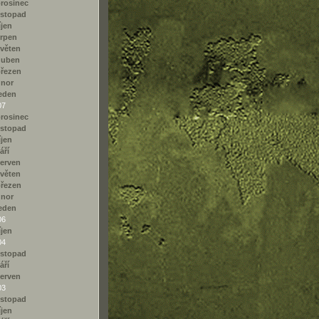
rosinec
istopad
íjen
rpen
věten
duben
řezen
únor
eden
07
rosinec
istopad
íjen
áří
erven
věten
řezen
únor
eden
06
íjen
04
istopad
áří
erven
03
istopad
íjen