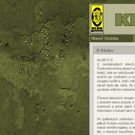
Hlavní Stránka
O Klubu
KLUB CI-5
V osmdesátých letec
Československa jenom sn
klubů, kde se sdružovali l
toužící po změnách a sv
skupinu tvořili ti, kteří 
zbraň byla tak silná, že
symbolu měli ten sebemenš
Činnost takových skupin 
v pravém slova smyslu o f
existoval a proto jejic
Informace o konání akcí se
Po politických změnách 
jelikož to byla součást té
neboť neměli majetky a nem
lidi, o kterých hovoříme