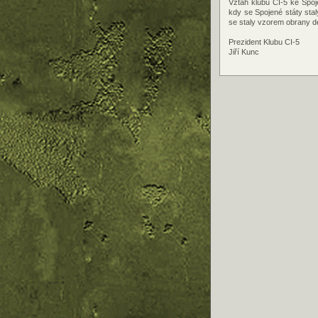
Vztah klubu CI-5 ke Spo
kdy se Spojené státy sta
se staly vzorem obrany d
Prezident Klubu CI-5
Jiří Kunc