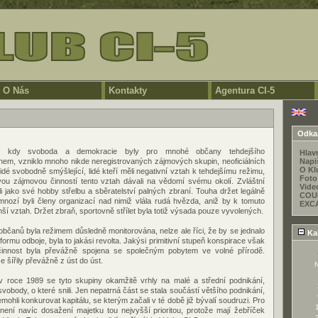
O Nás
Kontakty
Agentura CI-5
EN
Odka
h, kdy svoboda a demokracie byly pro mnohé občany tehdejšího
Hlav
em, vzniklo mnoho nikde neregistrovaných zájmových skupin, neoficiálních
Napi
O Kl
idé svobodně smýšlející, lidé kteří měli negativní vztah k tehdejšímu režimu,
Foto
ou zájmovou činností tento vztah dávali na vědomí svému okolí. Zvláštní
Vide
měli jako své hobby střelbu a sběratelství palných zbraní. Touha držet legálně
COU
 mnozí byli členy organizací nad nimiž vlála rudá hvězda, aniž by k tomuto
EXC
í vztah. Držet zbraň, sportovně střílet byla totiž výsada pouze vyvolených.
občanů byla režimem důsledně monitorována, nelze ale říci, že by se jednalo
Ka
ormu odboje, byla to jakási revolta. Jakýsi primitivní stupeň konspirace však
h činnost byla převážně spojena se společným pobytem ve volné přírodě.
 šířily převážně z úst do úst.
v roce 1989 se tyto skupiny okamžitě vrhly na malé a střední podnikání,
 svobody, o které snili. Jen nepatrná část se stala součástí většího podnikání,
ohli konkurovat kapitálu, se kterým začali v té době již bývalí soudruzi. Pro
, není navíc dosažení majetku tou nejvyšší prioritou, protože mají žebříček