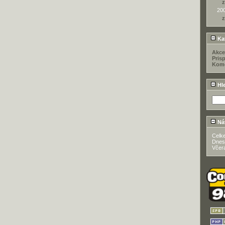
z
20
z
Kat
Akce
Pris
Kome
Hl
Ná
Celk
Dnes
Včer