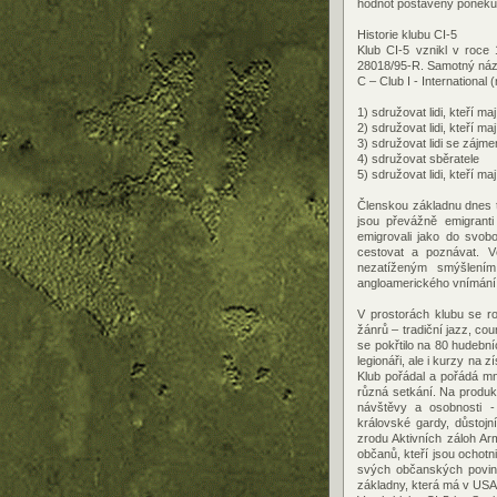
hodnot postavený poněkud 
Historie klubu CI-5
Klub CI-5 vznikl v roce 
28018/95-R. Samotný náze
C – Club I - International
1) sdružovat lidi, kteří m
2) sdružovat lidi, kteří m
3) sdružovat lidi se zájme
4) sdružovat sběratele
5) sdružovat lidi, kteří ma
Členskou základnu dnes t
jsou převážně emigrant
emigrovali jako do svob
cestovat a poznávat. Vě
nezatíženým smýšlení
angloamerického vnímání v
V prostorách klubu se r
žánrů – tradiční jazz, cou
se pokřtilo na 80 hudební
legionáři, ale i kurzy na
Klub pořádal a pořádá mn
různá setkání. Na produkc
návštěvy a osobnosti -
královské gardy, důstojn
zrodu Aktivních záloh A
občanů, kteří jsou ochot
svých občanských povin
základny, která má v USA 