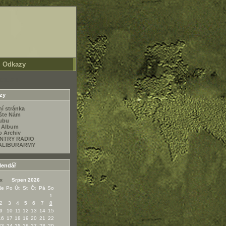
Odkazy
GLISH
zy
ní stránka
šte Nám
ubu
 Album
o Archiv
NTRY RADIO
ALIBURARMY
lendář
«
Srpen 2026
Ne
Po
Út
St
Čt
Pá
So
1
2
3
4
5
6
7
8
9
10
11
12
13
14
15
16
17
18
19
20
21
22
23
24
25
26
27
28
29