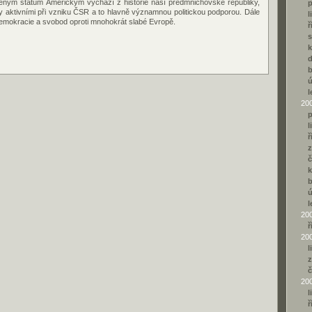
jeným státům Americkým vychází z historie naší předmnichovské republiky,
p
ly aktivními při vzniku ČSR a to hlavně významnou politickou podporou. Dále
l
emokracie a svobod oproti mnohokrát slabé Evropě.
ř
s
k
b
l
20
p
l
ř
z
č
k
b
l
20
ř
20
l
z
č
20
l
ř