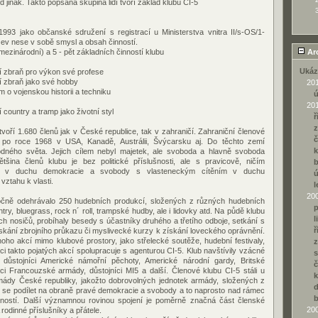
jinak. Takto popsaná skupina lidí tvoří základ klubu CI-5
1993 jako občanské sdružení s registrací u Ministerstva vnitra II/s-OS/1-
v nese v sobě smysl a obsah činností.
 (mezinárodní) a 5 - pět základních činností klubu
Ar
Ukáz
ají zbraň pro výkon své profese
ají zbraň jako své hobby
20
m o vojenskou historii a techniku
20
jí country a tramp jako životní styl
ř
z
voří 1.680 členů jak v České republice, tak v zahraničí. Zahraniční členové
č
i po roce 1968 v USA, Kanadě, Austrálii, Švýcarsku aj. Do těchto zemí
k
odného světa. Jejich cílem nebyl majetek, ale svoboda a hlavně svoboda
tšina členů klubu je bez politické příslušnosti, ale s pravicově, ničím
b
m v duchu demokracie a svobody s vlasteneckým cítěním v duchu
ztahu k vlasti.
l
20
očně odehrávalo 250 hudebních produkcí, složených z různých hudebních
p
ntry, bluegrass, rock n´ roll, trampské hudby, ale i lidovky atd. Na půdě klubu
l
ch nosičů, probíhaly besedy s účastníky druhého a třetího odboje, setkání s
ř
 získání zbrojního průkazu či myslivecké kurzy k získání loveckého oprávnění.
oho akcí mimo klubové prostory, jako střelecké soutěže, hudební festivaly,
z
i takto pojatých akcí spolupracuje s agenturou CI-5. Klub navštívily vzácné
s
 důstojníci Americké námořní pěchoty, Americké národní gardy, Britské
č
íci Francouzské armády, důstojníci MI5 a další. Členové klubu CI-5 stáli u
k
rmády České republiky, jakožto dobrovolných jednotek armády, složených z
ni se podílet na obraně pravé demokracie a svobody a to naprosto nad rámec
b
ností. Další významnou rovinou spojení je poměrně značná část členské
20
rodinné příslušníky a přátele.