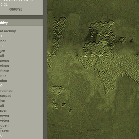
30
31
08/08/26
chivy
at archivy
11
únor
10
íjen
áří
erven
věten
řezen
únor
eden
09
rosinec
istopad
íjen
áří
rpen
erven
věten
duben
řezen
08