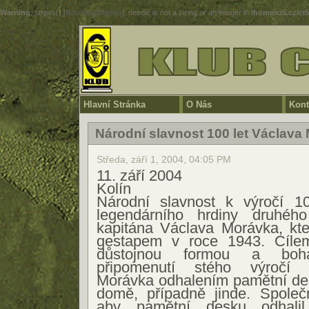
Warning
: strpos() [
function.strpos
]: needle is not a string or an integer in
/home/ci5.cz/ci
Hlavní Stránka
O Nás
Kont
Národní slavnost 100 let Václava
Středa, září 1, 2004, 04:05 PM
11. září 2004
Kolín
Národní slavnost k výročí 1
legendárního hrdiny druhého
kapitána Václava Morávka, kte
gestapem v roce 1943. Cílem
důstojnou formou a boh
připomenutí stého výročí 
Morávka odhalením pamětní de
domě, případně jinde. Společn
aby pamětní desku odhalil