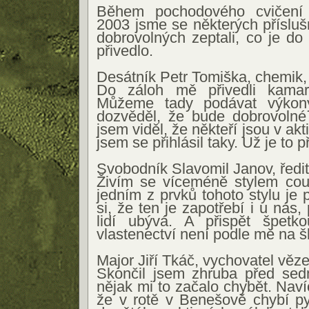
Během pochodového cvičení 
2003 jsme se některých přísluš
dobrovolných zeptali, co je do
přivedlo.
Desátník Petr Tomiška, chemik, 
Do záloh mě přivedli kamará
Můžeme tady podávat výkon
dozvěděl, že bude dobrovolné
jsem viděl, že někteří jsou v ak
jsem se přihlásil taky. Už je to p
Svobodník Slavomil Janov, ředite
Živím se víceméně stylem cou
jedním z prvků tohoto stylu je 
si, že ten je zapotřebí i u nás
lidí ubývá. A přispět špetko
vlastenectví není podle mě na 
Major Jiří Tkáč, vychovatel věze
Skončil jsem zhruba před sed
nějak mi to začalo chybět. Nav
že v rotě v Benešově chybí py