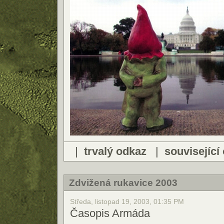
|
trvalý odkaz
|
související
Zdvižená rukavice 2003
Středa, listopad 19, 2003, 01:35 PM
Časopis Armáda