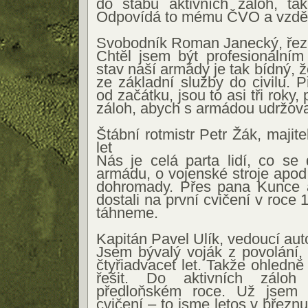
do štábu aktivních záloh, tak
Odpovídá to mému ČVO a vzděl
Svobodník Roman Janecký, řezn
Chtěl jsem být profesionální
stav naší armády je tak bídný, ž
ze základní služby do civilu. 
od začátku, jsou to asi tři roky, 
záloh, abych s armádou udržoval
Štábní rotmistr Petr Žák, majite
let
Nás je celá parta lidí, co se
armádu, o vojenské stroje apod
dohromady. Přes pana Kunce 
dostali na první cvičení v roce 
táhneme.
Kapitán Pavel Ulík, vedoucí auto
Jsem bývalý voják z povolání
čtyřiadvacet let. Takže ohledn
řešit. Do aktivních záloh
předloňském roce. Už jsem a
cvičení – to jsme letos v březnu