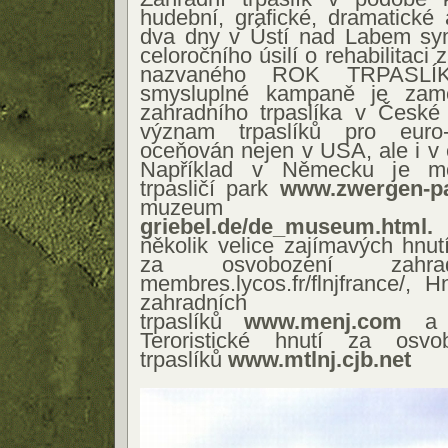
hudební, grafické, dramatické 
dva dny v Ústí nad Labem sy
celoročního úsilí o rehabilitaci 
nazvaného ROK TRPASLÍK
smysluplné kampaně je zame
zahradního trpaslíka v České 
význam trpaslíků pro euro-
oceňován nejen v USA, ale i v
Například v Německu je mo
trpasličí park
www.zwergen-pa
muzeu
griebel.de/de_museum.html.
V
několik velice zajímavých hnut
za osvobození zahrad
membres.lycos.fr/flnjfrance/, 
zahradních
trpaslíků
www.menj.com
a t
Teroristické hnutí za osvo
trpaslíků
www.mtlnj.cjb.net