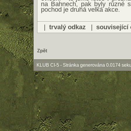
na Bahnech, pak byly různé sv
pochod je druhá velká akce.
|
trvalý odkaz
|
související
Zpět
KLUB CI-5 - Stránka generována 0.0174 seku