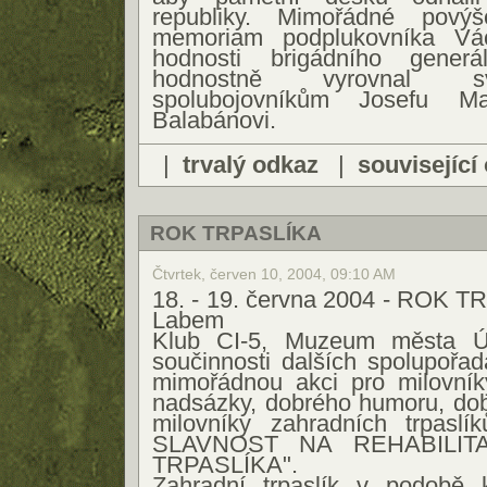
republiky. Mimořádné pový
memoriam podplukovníka Vá
hodnosti brigádního gene
hodnostně vyrovnal s
spolubojovníkům Josefu M
Balabánovi.
|
trvalý odkaz
|
související
ROK TRPASLÍKA
Čtvrtek, červen 10, 2004, 09:10 AM
18. - 19. června 2004 - ROK T
Labem
Klub CI-5, Muzeum města Ú
součinnosti dalších spolupořad
mimořádnou akci pro milovník
nadsázky, dobrého humoru, dob
milovníky zahradních trpasl
SLAVNOST NA REHABILIT
TRPASLÍKA".
Zahradní trpaslík v podobě k