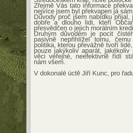
Zřejmě Vás tato informace překvap
nejvíce jsem byl překvapen já sám
Důvody proč jsem nabídku přijal,
dobře a dlouho lidi, kteří Obča
přesvědčen o jejich morálním kredi
Druhým důvodem je pocit čisté
pasivně nepřihlížel tomu, čem
politika, kterou převážně tvoří lidé,
pouze jakýkoliv aparát, jakékoliv 
věci veřejné, neefektivně řídí s
nám všem.
V dokonalé úctě Jiří Kunc, pro řa