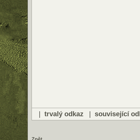
|
trvalý odkaz
|
související o
Zpět