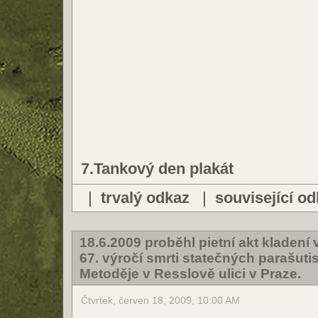
7.Tankový den plakát
|
trvalý odkaz
|
související o
18.6.2009 proběhl pietní akt kladen
67. výročí smrti statečných parašutis
Metoděje v Resslově ulici v Praze.
Čtvrtek, červen 18, 2009, 10:00 AM