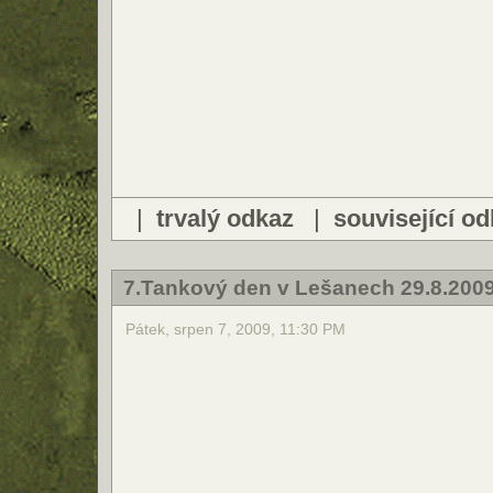
|
trvalý odkaz
|
související o
7.Tankový den v Lešanech 29.8.200
Pátek, srpen 7, 2009, 11:30 PM