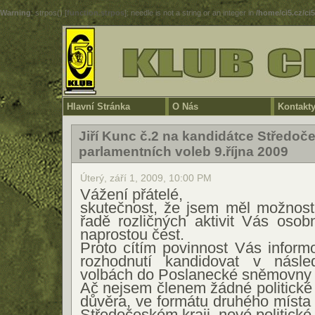
Warning
: strpos() [
function.strpos
]: needle is not a string or an integer in
/home/ci5.cz/ci
Hlavní Stránka
O Nás
Kontakt
Jiří Kunc č.2 na kandidátce Středoč
parlamentních voleb 9.října 2009
Úterý, září 1, 2009, 10:00 PM
Vážení přátelé,
skutečnost, že jsem měl možnost 
řadě rozličných aktivit Vás osob
naprostou čest.
Proto cítím povinnost Vás infor
rozhodnutí kandidovat v násled
volbách do Poslanecké sněmovny
Ač nejsem členem žádné politické 
důvěra, ve formátu druhého místa n
Středočeském kraji, nové politick