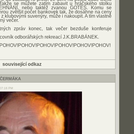
Takže se můžete zatím zabavit u hráčského stolku
EHNÁNÍ, nebo taktéž zvanou GOTES. Komu se
hrou zvětšit počet bankovek tak, že dosáhne na ceny
 klubovými suvenýry, může i nakoupit. A tím vlastně
pný večer.
ných zpráv konec, tak večer bezduše konferuje
pracovník odborářských rekreací J.K.BRABÁNEK.
POHOV!POHOV!POHOV!POHOV!POHOV!POHOV!
|
související odkaz
 ČERMÁKA
 07:16 PM