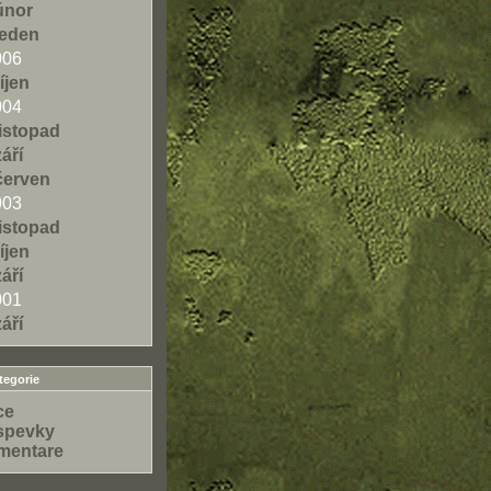
únor
leden
006
říjen
004
listopad
září
červen
003
listopad
říjen
září
001
září
egorie
ce
spevky
mentare