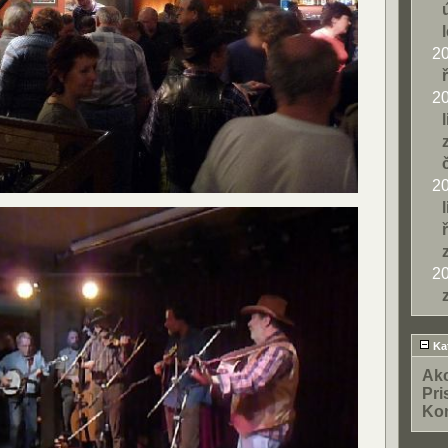
2
2
2
2
Kat
Ak
Pri
Ko