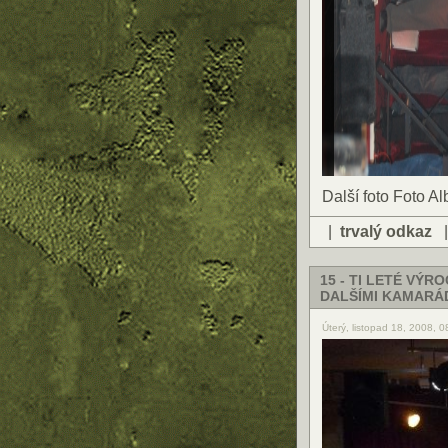
Další foto Foto A
|
trvalý odkaz
15 - TI LETÉ VÝR
DALŠÍMI KAMARÁ
Úterý, listopad 18, 2008, 