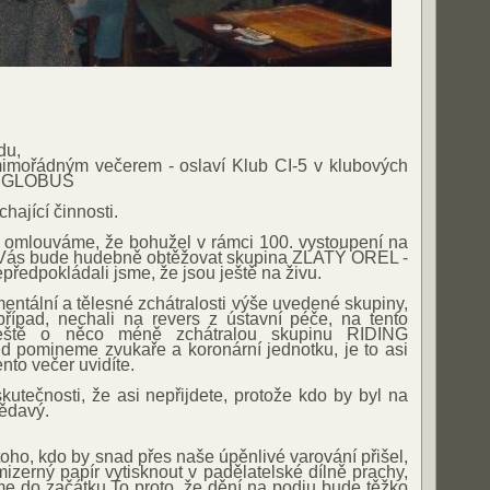
du,
mořádným večerem - oslaví Klub CI-5 v klubových
lu GLOBUS
hající činnosti.
omlouváme, že bohužel v rámci 100. vystoupení na
 Vás bude hudebně obtěžovat skupina ZLATÝ OREL -
epředpokládali jsme, že jsou ještě na živu.
entální a tělesné zchátralosti výše uvedené skupiny,
řípad, nechali na revers z ústavní péče, na tento
 ještě o něco méně zchátralou skupinu RIDING
pomineme zvukaře a koronární jednotku, je to asi
nto večer uvidíte.
utečnosti, že asi nepřijdete, protože kdo by byl na
ědavý.
oho, kdo by snad přes naše úpěnlivé varování přišel,
izerný papír vytisknout v padělatelské dílně prachy,
e do začátku.To proto, že dění na podiu bude těžko