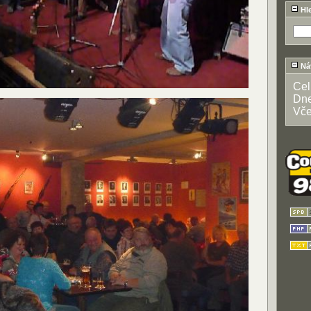
Hl
Ná
Ce
Dn
Vče