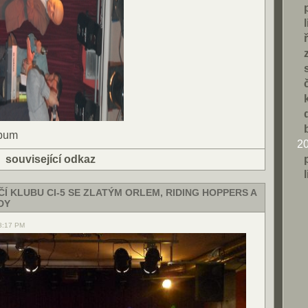
lbum
2
|
související odkaz
OČÍ KLUBU CI-5 SE ZLATÝM ORLEM, RIDING HOPPERS A
DY
08:17 PM