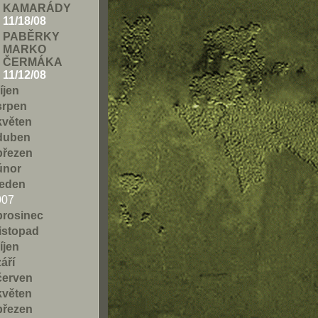
KAMARÁDY
11/18/08
PABĚRKY
MARKO
ČERMÁKA
11/12/08
říjen
srpen
květen
duben
březen
únor
leden
007
prosinec
listopad
říjen
září
červen
květen
březen