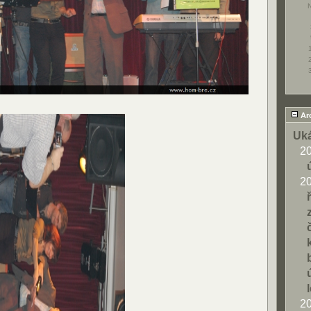
Ar
Uká
2
2
2