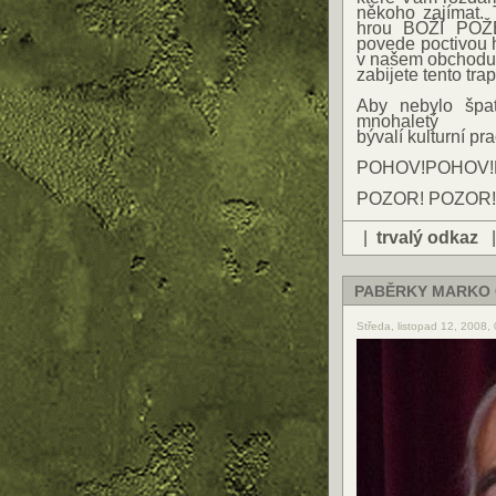
někoho zajímat. 
hrou BOŽÍ POŽ
povede poctivou 
v našem obchodu z
zabijete tento tra
Aby nebylo špat
mnohaletý
bývalí kulturní 
POHOV!POHOV!
POZOR! POZOR!
|
trvalý odkaz
PABĚRKY MARKO
Středa, listopad 12, 2008,