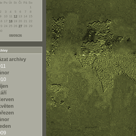
Ne
Po
Út
St
Čt
Pá
So
1
2
3
4
5
6
7
8
9
10
11
12
13
14
15
16
17
18
19
20
21
22
23
24
25
26
27
28
29
30
08/09/26
chivy
zat archivy
011
únor
010
říjen
září
červen
květen
březen
únor
leden
009