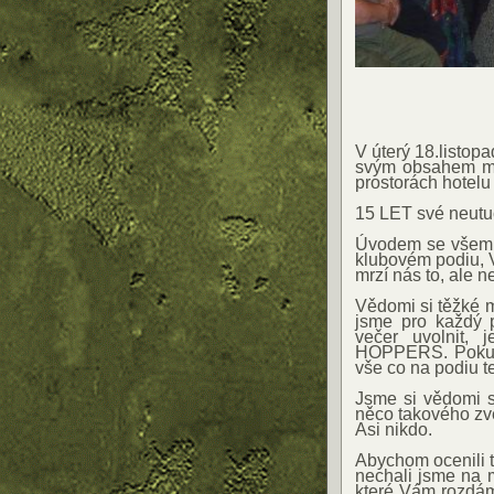
V úterý 18.listopa
svým obsahem mi
prostorách hote
15 LET své neutuc
Úvodem se všem 
klubovém podiu,
mrzí nás to, ale n
Vědomi si těžké m
jsme pro každý p
večer uvolnit,
HOPPERS. Pokud 
vše co na podiu te
Jsme si vědomi sk
něco takového zv
Asi nikdo.
Abychom ocenili t
nechali jsme na m
které Vám rozdám