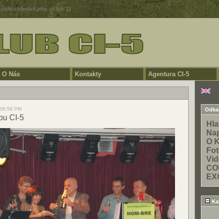
5.cz/klub/index.php
on line
31
O Nás
Kontakty
Agentura CI-5
E
, 08:58 PM
Odka
bu CI-5
Hla
Na
O 
Fo
Vid
CO
EX
Ka