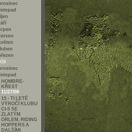
prosinec
listopad
říjen
září
srpen
červen
květen
duben
březen
008
prosinec
listopad
HOMBRE-
KŘEST
11/27/08
15 - TI LETÉ
VÝROČÍ KLUBU
CI-5 SE
ZLATÝM
ORLEM, RIDING
HOPPERS A
DALŠÍMI