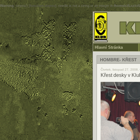
Warning
: strpos() [
function.strpos
]: needle is not a string or an integer in
/home/ci5.cz/ci
Hlavní Stránka
HOMBRE- KŘEST
Čtvrtek, listopad 27, 2008
Křest desky v Klu