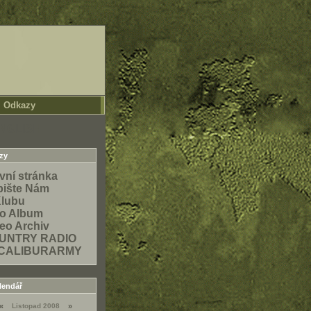
Odkazy
NGLISH
zy
vní stránka
pište Nám
Klubu
to Album
eo Archiv
UNTRY RADIO
CALIBURARMY
lendář
«
Listopad 2008
»