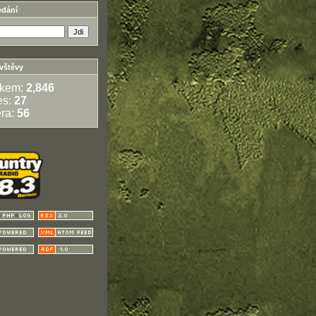
edání
vštěvy
lkem:
2,846
es:
27
ra:
56