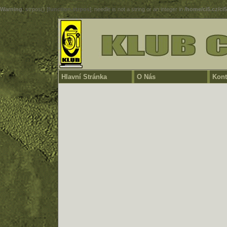
Warning
: strpos() [
function.strpos
]: needle is not a string or an integer in
/home/ci5.cz/ci
Hlavní Stránka
O Nás
Kont