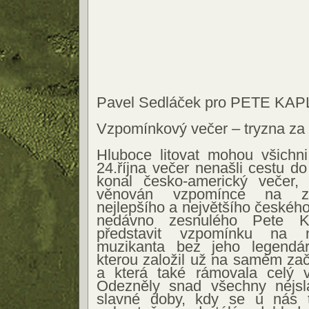
Pavel Sedláček pro PETE KA
Vzpomínkový večer – tryzna za
Hluboce litovat mohou všichni
24.října večer nenašli cestu d
konal česko-americký večer, k
věnován vzpomínce na zc
nejlepšího a největšího českého 
nedávno zesnulého Pete K
představit vzpomínku na n
muzikanta bez jeho legendár
kterou založil už na samém zač
a která také rámovala celý 
Odezněly snad všechny nejsl
slavné doby, kdy se u nás t