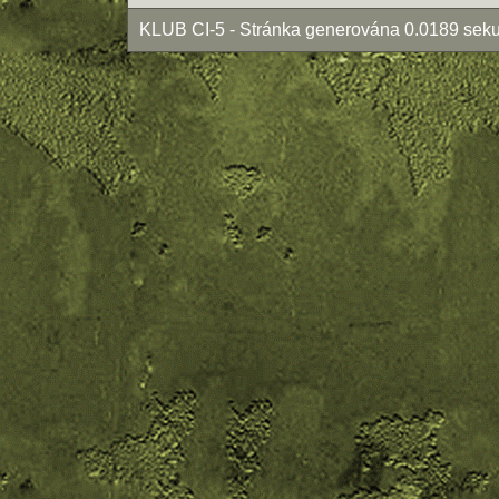
KLUB CI-5 - Stránka generována 0.0189 seku