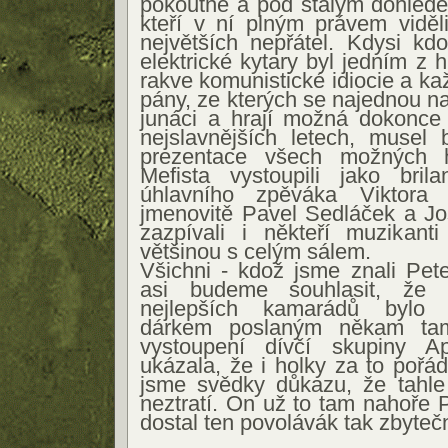
pokoutně a pod stálým dohledem
kteří v ní plným právem viděl
největších nepřátel. Kdysi kdo
elektrické kytary byl jedním z 
rakve komunistické idiocie a kaž
pány, ze kterých se najednou na
junáci a hrají možná dokonce
nejslavnějších letech, musel
prezentace všech možných hi
Mefista vystoupili jako brila
úhlavního zpěváka Viktora
jmenovitě Pavel Sedláček a Jo
zazpívali i někteří muzikanti
většinou s celým sálem.
Všichni - kdož jsme znali Pet
asi budeme souhlasit, že 
nejlepších kamarádů bylo
dárkem poslaným někam ta
vystoupení dívčí skupiny Ap
ukázala, že i holky za to pořád
jsme svědky důkazu, že tahle
neztratí. On už to tam nahoře 
dostal ten povolávák tak zbyteč