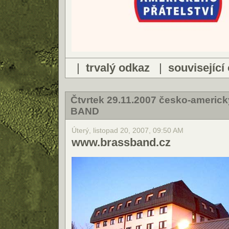
|
trvalý odkaz
|
související
Čtvrtek 29.11.2007 česko-americ
BAND
Úterý, listopad 20, 2007, 09:50 AM
www.brassband.cz