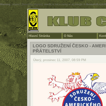
Warning
: strpos() [
function.strpos
]: needle is not a string or an integer in
/home/ci5.cz/ci
Hlavní Stránka
O Nás
Kont
LOGO SDRUŽENÍ ČESKO - AME
PŘÁTELSTVÍ
Úterý, prosinec 11, 2007, 08:59 PM