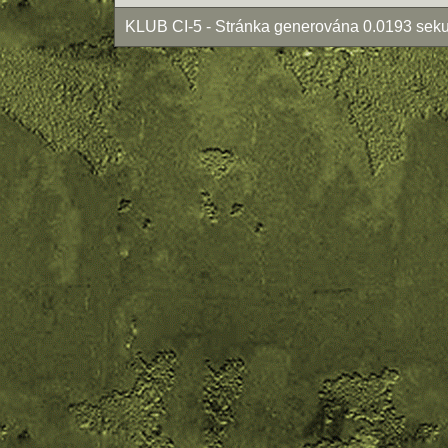
KLUB CI-5 - Stránka generována 0.0193 seku