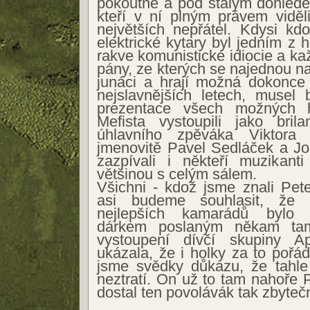
pokoutně a pod stálým dohledem
kteří v ní plným právem viděl
největších nepřátel. Kdysi kdo
elektrické kytary byl jedním z 
rakve komunistické idiocie a kaž
pány, ze kterých se najednou na
junáci a hrají možná dokonce
nejslavnějších letech, musel
prezentace všech možných hi
Mefista vystoupili jako brila
úhlavního zpěváka Viktora
jmenovitě Pavel Sedláček a Jo
zazpívali i někteří muzikanti
většinou s celým sálem.
Všichni - kdož jsme znali Pet
asi budeme souhlasit, že 
nejlepších kamarádů bylo
dárkem poslaným někam ta
vystoupení dívčí skupiny Ap
ukázala, že i holky za to pořád
jsme svědky důkazu, že tahle
neztratí. On už to tam nahoře 
dostal ten povolávák tak zbyteč