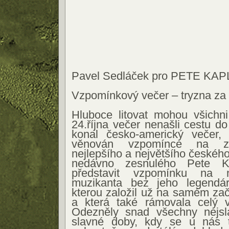
Pavel Sedláček pro PETE KA
Vzpomínkový večer – tryzna za
Hluboce litovat mohou všichni
24.října večer nenašli cestu d
konal česko-americký večer, k
věnován vzpomínce na zc
nejlepšího a největšího českého 
nedávno zesnulého Pete K
představit vzpomínku na n
muzikanta bez jeho legendár
kterou založil už na samém zač
a která také rámovala celý 
Odezněly snad všechny nejsl
slavné doby, kdy se u nás t