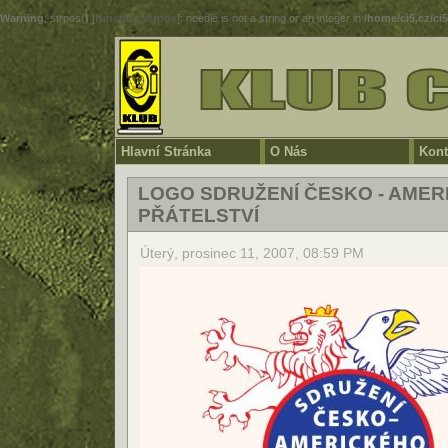
Warning
: strpos() [
function.strpos
]: needle is not a string or an integer in
/home/ci5.cz/ci
Hlavní Stránka
O Nás
Kont
LOGO SDRUŽENÍ ČESKO - AME
PŘÁTELSTVÍ
Úterý, prosinec 11, 2007, 08:59 PM