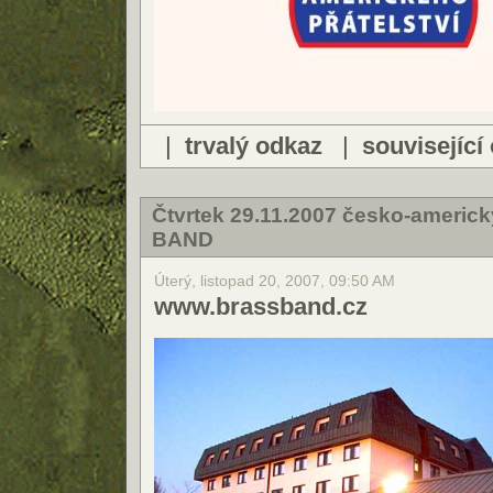
|
trvalý odkaz
|
související
Čtvrtek 29.11.2007 česko-americ
BAND
Úterý, listopad 20, 2007, 09:50 AM
www.brassband.cz