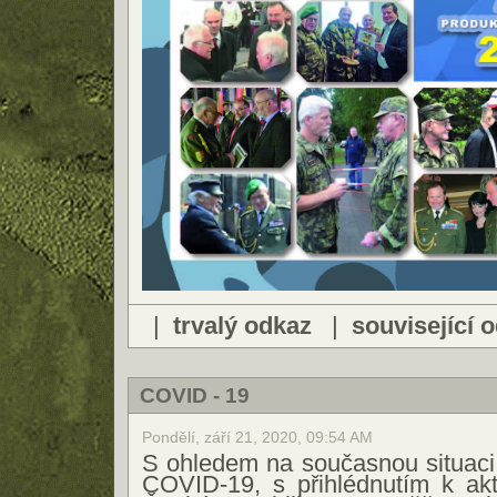
|
trvalý odkaz
|
související 
COVID - 19
Pondělí, září 21, 2020, 09:54 AM
S ohledem na současnou situaci 
COVID-19, s přihlédnutím k ak