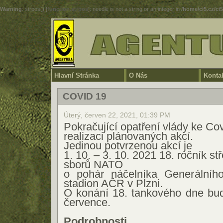
Warning
: strpos() [
function.strpos
]: needle is not a string or an integer in
/home/ci5.cz/ci
Hlavní Stránka
O Nás
Konta
COVID 19
Úterý, červen 22, 2021, 01:39 PM
Pokračující opatření vlády ke Co
realizaci plánovaných akcí.
Jedinou potvrzenou akcí je
1. 10. – 3. 10. 2021 18. ročník s
sborů NATO
o pohár náčelníka Generálníh
stadion AČR v Plzni.
O konání 18. tankového dne bu
července.
Podrobnosti