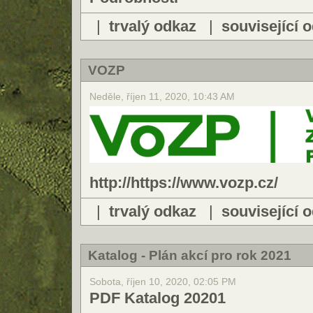
|
trvalý odkaz
|
související 
VOZP
Neděle, říjen 11, 2020, 10:43 AM
http://
https://www.vozp.cz/
|
trvalý odkaz
|
související 
Katalog - Plán akcí pro rok 2021
Sobota, říjen 10, 2020, 02:05 PM
PDF Katalog 20201