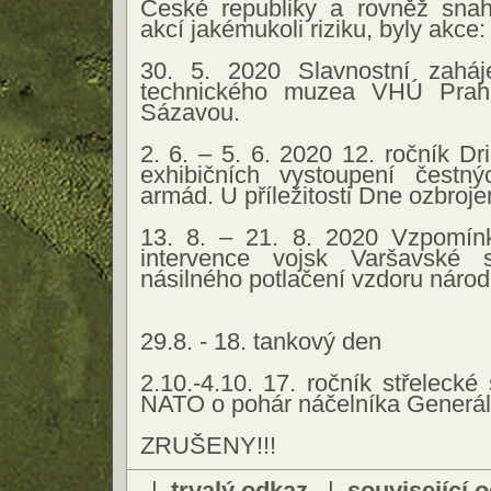
České republiky a rovněž snah
akcí jakémukoli riziku, byly akce:
30. 5. 2020 Slavnostní zaháj
technického muzea VHÚ Prah
Sázavou.
2. 6. – 5. 6. 2020 12. ročník Dri
exhibičních vystoupení čestný
armád. U příležitosti Dne ozbrojen
13. 8. – 21. 8. 2020 Vzpomín
intervence vojsk Varšavské
násilného potlačení vzdoru národ
29.8. - 18. tankový den
2.10.-4.10. 17. ročník střelecké
NATO o pohár náčelníka Generál
ZRUŠENY!!!
|
trvalý odkaz
|
související 