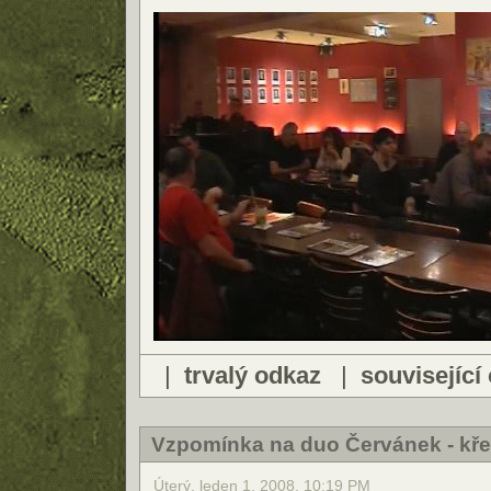
|
trvalý odkaz
|
související
Vzpomínka na duo Červánek - kře
Úterý, leden 1, 2008, 10:19 PM