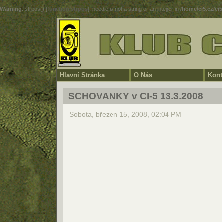
Warning
: strpos() [
function.strpos
]: needle is not a string or an integer in
/home/ci5.cz/ci
Hlavní Stránka
O Nás
Kont
SCHOVANKY v CI-5 13.3.2008
Sobota, březen 15, 2008, 02:04 PM