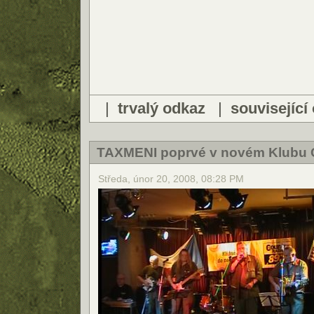
|
trvalý odkaz
|
související
TAXMENI poprvé v novém Klubu 
Středa, únor 20, 2008, 08:28 PM