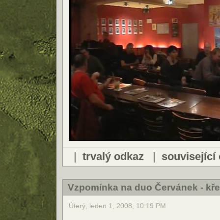
|
trvalý odkaz
|
související
Vzpomínka na duo Červánek - kře
Úterý, leden 1, 2008, 10:19 PM