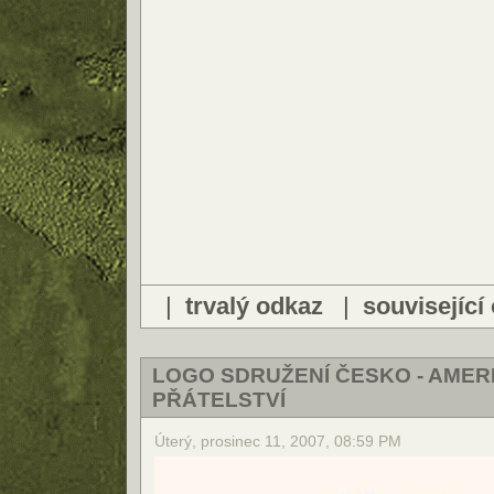
|
trvalý odkaz
|
související
LOGO SDRUŽENÍ ČESKO - AME
PŘÁTELSTVÍ
Úterý, prosinec 11, 2007, 08:59 PM