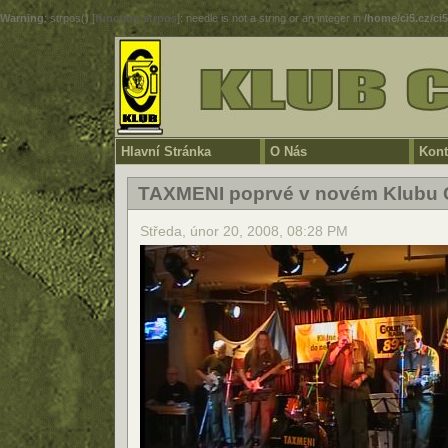
Warning
: strpos() [
function.strpos
]: needle is not a string or an integer in
/home/ci5.cz/ci
Hlavní Stránka
O Nás
Kont
TAXMENI poprvé v novém Klubu 
Středa, únor 20, 2008, 08:28 PM