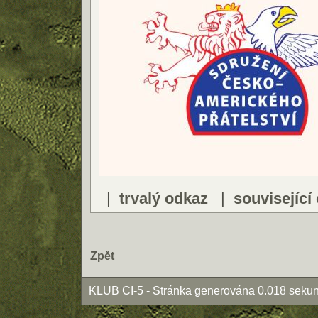
|
trvalý odkaz
|
související
Zpět
KLUB CI-5 - Stránka generována 0.018 sekun