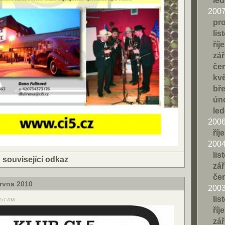
le
200
pr
lis
říj
zář
če
kv
bř
ún
le
200
říj
200
lis
|
související odkaz
zář
če
rvna 2010
200
lis
9:57 AM
říj
zář