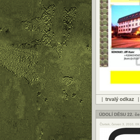
|
trvalý odkaz
ÚDOLÍ DĚSU 22. če
Čtvrtek, červen 3, 2010, 0