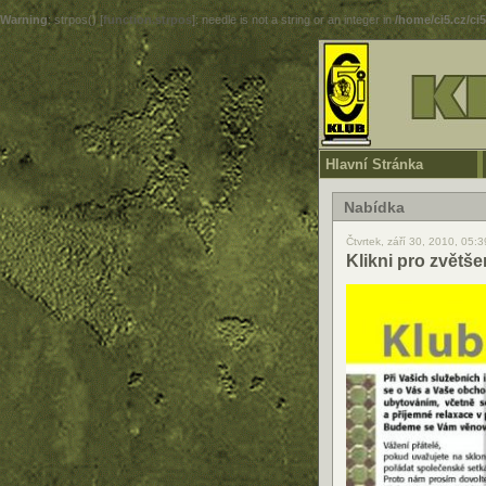
Warning
: strpos() [
function.strpos
]: needle is not a string or an integer in
/home/ci5.cz/ci
Hlavní Stránka
Nabídka
Čtvrtek, září 30, 2010, 05:
Klikni pro zvětše