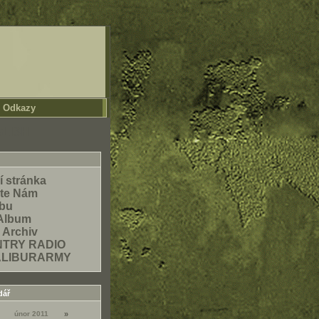
Odkazy
LISH
í stránka
šte Nám
ubu
Album
 Archiv
TRY RADIO
ALIBURARMY
dář
únor 2011
»