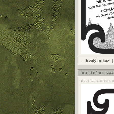
|
trvalý odkaz
ÚDOLÍ DĚSU čtvrte
Čtvrtek, květen 13, 2010, 