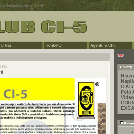
5.cz/klub/index.php
on line
49
O Nás
Kontakty
Agentura CI-5
ENG
39 PM
Odkazy
ní
Hlavn
Napi
O Kl
Foto 
Video
COUN
EXC
Kalen
«