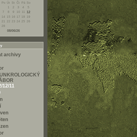
e
Po
Út
St
Čt
Pá
So
1
2
3
4
5
7
8
9
10
11
12
14
15
16
17
18
19
21
22
23
24
25
26
28
08/06/26
vy
t archivy
1
or
UNKROLOGICKÝ
ÁBOR
2/12/11
0
en
í
rven
ěten
ezen
or