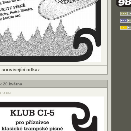
|
související odkaz
k 20.května
10:04 PM