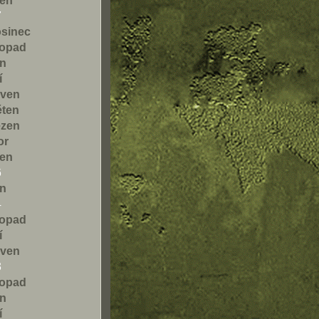
den
7
osinec
topad
en
í
rven
ěten
ezen
or
den
6
en
4
topad
í
rven
3
topad
en
í