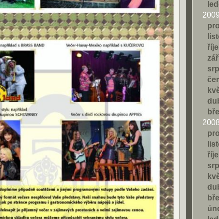
le
200
pr
lis
říj
zář
sr
če
kv
du
bř
200
pr
lis
říj
sr
kv
du
bř
ún