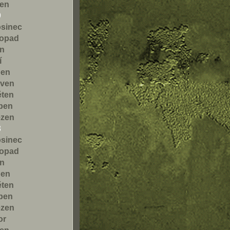
den
9
osinec
topad
en
í
pen
rven
ěten
ben
ezen
8
osinec
topad
en
pen
ěten
ben
ezen
or