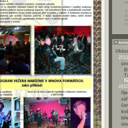
N
6
13
20
27
Archi
Ukáza
201
ún
B
T
0
201
říj
zář
če
kv
bř
ún