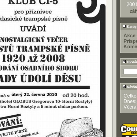
200
zář
Katego
Akce
Prisp
Kome
Hledá
Návšt
Celk
Dnes
Včera