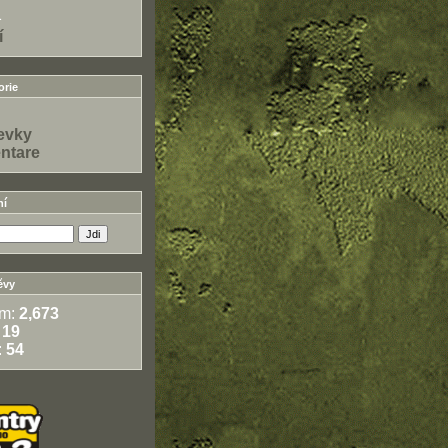
1
í
rie
evky
ntare
ní
ěvy
em:
2,673
:
19
:
54