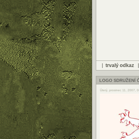
|
trvalý odkaz
LOGO SDRUŽENÍ 
Úterý, prosinec 11, 2007, 