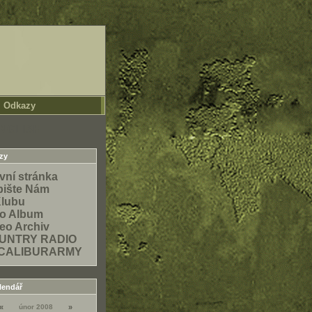
Odkazy
NGLISH
zy
vní stránka
pište Nám
Klubu
to Album
eo Archiv
UNTRY RADIO
CALIBURARMY
lendář
«
únor 2008
»