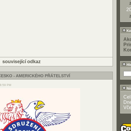
2
Kat
Ak
Pri
Ko
|
související odkaz
Hl
ČESKO - AMERICKÉHO PŘÁTELSTVÍ
08:59 PM
Ná
Ce
Dn
Vče