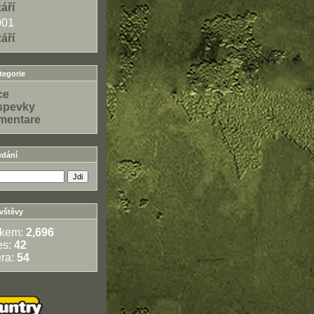
září
001
září
egorie
ce
spevky
mentare
edání
vštěvy
lkem:
2,696
es:
42
ra:
54