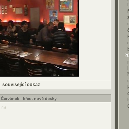
2
|
související odkaz
Červánek - křest nové desky
19 PM