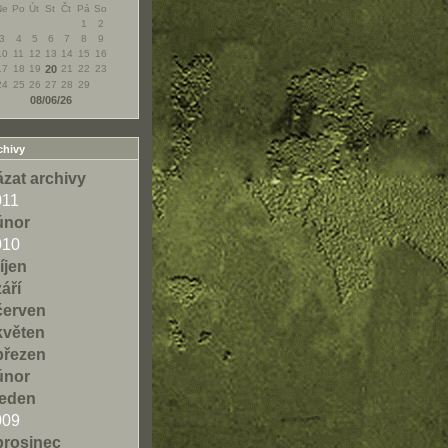
Ne
Po
Út
St
Čt
Pá
So
1
2
3
4
5
6
7
8
9
10
11
12
13
14
15
16
17
18
19
20
21
22
23
24
25
26
27
28
29
08/06/26
chivy
zat archivy
011
únor
010
říjen
září
červen
květen
březen
únor
leden
009
prosinec