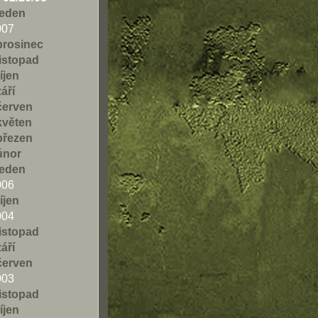
leden
007
prosinec
listopad
říjen
září
červen
květen
březen
únor
leden
006
říjen
004
listopad
září
červen
003
listopad
říjen