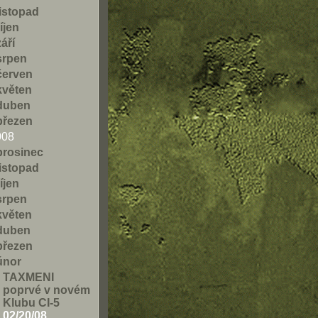
listopad
říjen
září
srpen
červen
květen
duben
březen
008
prosinec
listopad
říjen
srpen
květen
duben
březen
únor
TAXMENI
poprvé v novém
Klubu CI-5
02/20/08