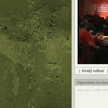
|
trvalý odkaz
Vzpomínka na duo 
Úterý, leden 1, 2008, 10: