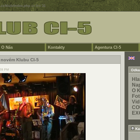
5.cz/klub/index.php
on line
31
O Nás
Kontakty
Agentura CI-5
E
 novém Klubu CI-5
:28 PM
Odka
Hla
Na
O 
Fo
Vid
CO
EX
Ka