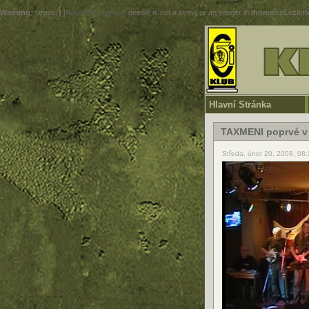
Warning
: strpos() [
function.strpos
]: needle is not a string or an integer in
/home/ci5.cz/ci
Hlavní Stránka
TAXMENI poprvé v
Středa, únor 20, 2008, 08