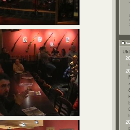
Ar
Uká
2
2
2